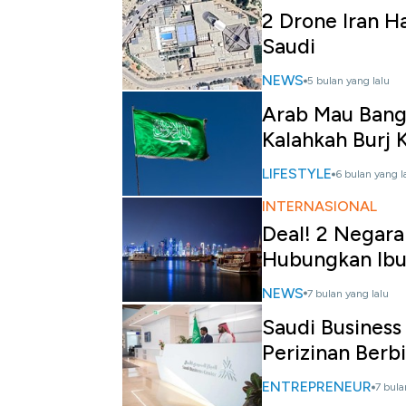
2 Drone Iran H
Saudi
NEWS
5 bulan yang lalu
Arab Mau Bang
Kalahkah Burj K
LIFESTYLE
6 bulan yang l
INTERNASIONAL
Deal! 2 Negara
Hubungkan Ibu
NEWS
7 bulan yang lalu
Saudi Business
Perizinan Berbi
ENTREPRENEUR
7 bula