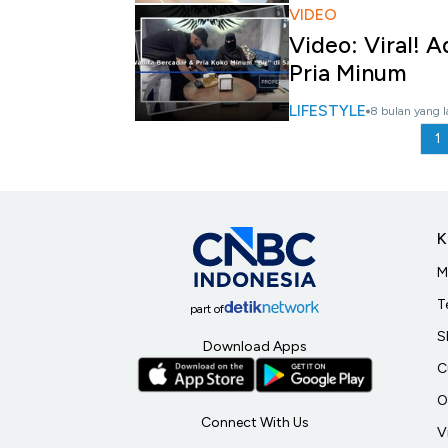
VIDEO
Video: Viral! A
Pria Minum
LIFESTYLE
8 bulan yang l
1
K
M
T
part of
S
Download Apps
C
O
Connect With Us
V