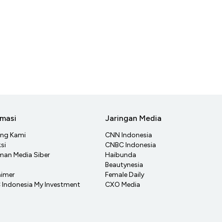
rmasi
Jaringan Media
ang Kami
CNN Indonesia
si
CNBC Indonesia
an Media Siber
Haibunda
Beautynesia
aimer
Female Daily
Indonesia My Investment
CXO Media