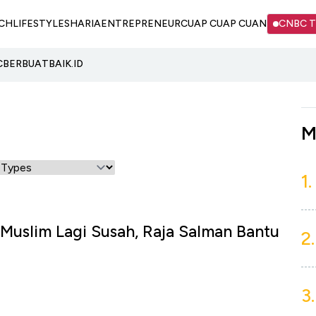
CH
LIFESTYLE
SHARIA
ENTREPRENEUR
CUAP CUAP CUAN
CNBC 
C
BERBUATBAIK.ID
M
1.
 Muslim Lagi Susah, Raja Salman Bantu
2.
3.