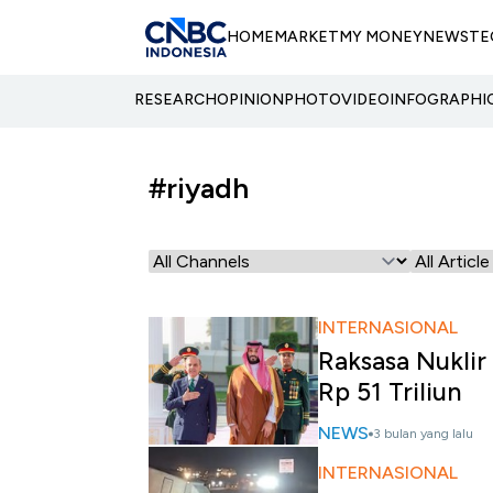
HOME
MARKET
MY MONEY
NEWS
TE
RESEARCH
OPINION
PHOTO
VIDEO
INFOGRAPHI
#riyadh
INTERNASIONAL
Raksasa Nuklir
Rp 51 Triliun
NEWS
3 bulan yang lalu
INTERNASIONAL