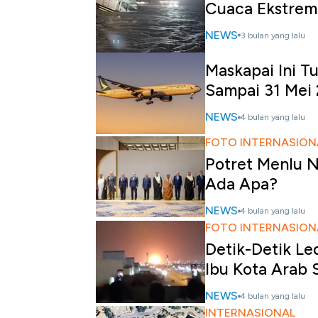
Cuaca Ekstrem 
NEWS
3 bulan yang lalu
Maskapai Ini T
Sampai 31 Mei
NEWS
4 bulan yang lalu
FOTO INTERNASION
Potret Menlu 
Ada Apa?
NEWS
4 bulan yang lalu
FOTO INTERNASION
Detik-Detik Le
Ibu Kota Arab 
NEWS
4 bulan yang lalu
INTERNASIONAL