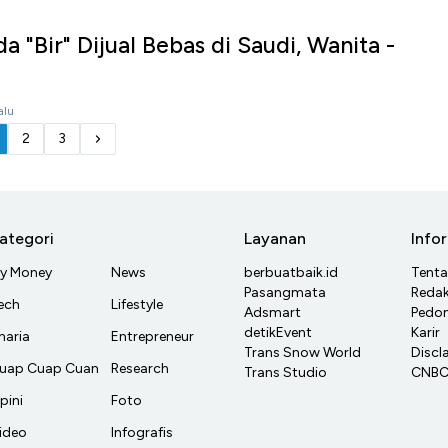
da "Bir" Dijual Bebas di Saudi, Wanita -
alu
2
3
ategori
Layanan
Info
y Money
News
berbuatbaik.id
Tent
Pasangmata
Redak
ech
Lifestyle
Adsmart
Pedom
detikEvent
Karir
haria
Entrepreneur
Trans Snow World
Discl
uap Cuap Cuan
Research
Trans Studio
CNBC 
pini
Foto
ideo
Infografis