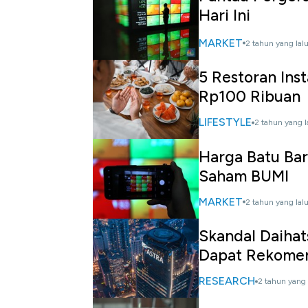
Hari Ini
MARKET
2 tahun yang lal
5 Restoran Ins
Rp100 Ribuan
LIFESTYLE
2 tahun yang l
Harga Batu Bar
Saham BUMI
MARKET
2 tahun yang lal
Skandal Daihat
Dapat Rekome
RESEARCH
2 tahun yang 