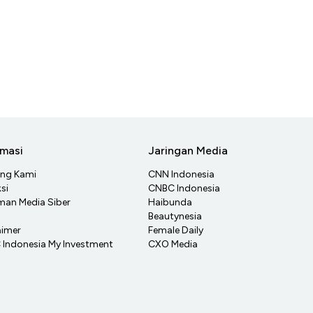
rmasi
Jaringan Media
ang Kami
CNN Indonesia
si
CNBC Indonesia
an Media Siber
Haibunda
Beautynesia
aimer
Female Daily
Indonesia My Investment
CXO Media