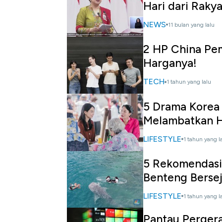
Hari dari Rakya
NEWS
11 bulan yang lalu
2 HP China Pem
Harganya!
TECH
1 tahun yang lalu
5 Drama Korea 
Melambatkan 
LIFESTYLE
1 tahun yang l
5 Rekomendasi 
Benteng Berse
LIFESTYLE
1 tahun yang l
Pantau Perger