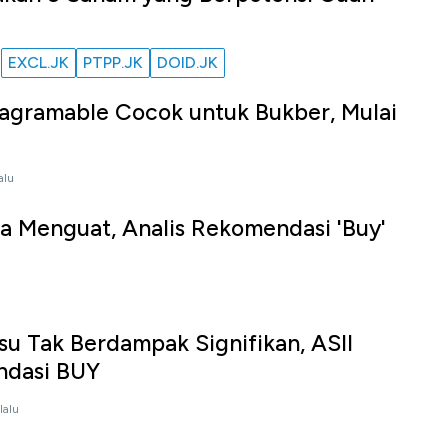
EXCL.JK
PTPP.JK
DOID.JK
u
tagramable Cocok untuk Bukber, Mulai
alu
a Menguat, Analis Rekomendasi 'Buy'
u
su Tak Berdampak Signifikan, ASII
ndasi BUY
lalu