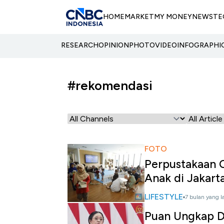
HOME
MARKET
MY MONEY
NEWS
TE
RESEARCH
OPINION
PHOTO
VIDEO
INFOGRAPHI
#rekomendasi
FOTO
Perpustakaan C
Anak di Jakart
LIFESTYLE
7 bulan yang l
Puan Ungkap D