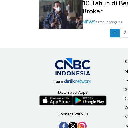
10 Tahun di Be
Broker
NEWS
3 tahun yang lalu
1
2
K
M
T
part of
S
Download Apps
C
O
Connect With Us
V
I