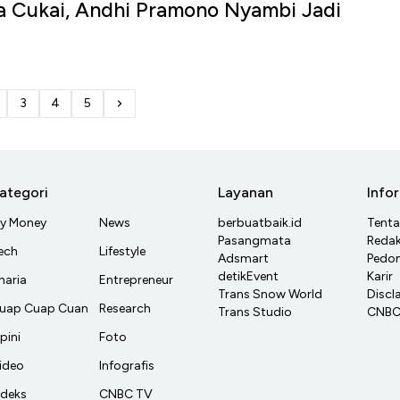
a Cukai, Andhi Pramono Nyambi Jadi
3
4
5
ategori
Layanan
Info
y Money
News
berbuatbaik.id
Tent
Pasangmata
Redak
ech
Lifestyle
Adsmart
Pedom
detikEvent
Karir
haria
Entrepreneur
Trans Snow World
Discl
uap Cuap Cuan
Research
Trans Studio
CNBC 
pini
Foto
ideo
Infografis
ndeks
CNBC TV