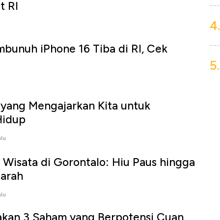
t RI
4.
bunuh iPhone 16 Tiba di RI, Cek
5.
yang Mengajarkan Kita untuk
Hidup
alu
Wisata di Gorontalo: Hiu Paus hingga
jarah
alu
akan 3 Saham yang Berpotensi Cuan