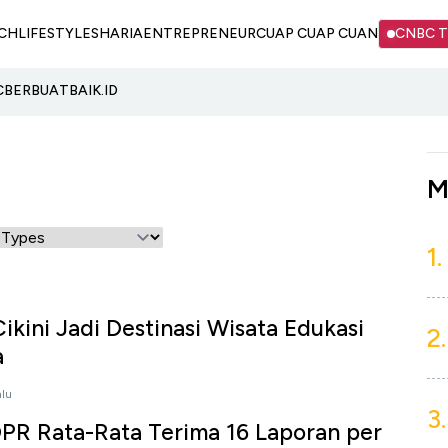
CH
LIFESTYLE
SHARIA
ENTREPRENEUR
CUAP CUAP CUAN
CNBC 
C
BERBUATBAIK.ID
M
1.
ikini Jadi Destinasi Wisata Edukasi
2.
a
alu
3.
PR Rata-Rata Terima 16 Laporan per