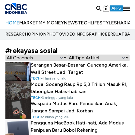
APPS
HOME
MARKET
MY MONEY
NEWS
TECH
LIFESTYLE
SHARIA
E
RESEARCH
OPINION
PHOTO
VIDEO
INFOGRAPHIC
BERBUATBAIK.
#rekayasa sosial
Serangan Besar-Besaran Guncang Amerika,
Wall Street Jadi Target
TECH
4 hari yang lalu
Modal Soceng Raup Rp 5,3 Triliun Masuk RI,
Dibongkar Habis-habisan
TECH
3 minggu yang lalu
Waspada Modus Baru Penculikan Anak,
Jangan Sampai Jadi Korban
TECH
2 bulan yang lalu
Pengguna MacBook Hati-hati, Ada Modus
Penipuan Baru Bobol Rekening