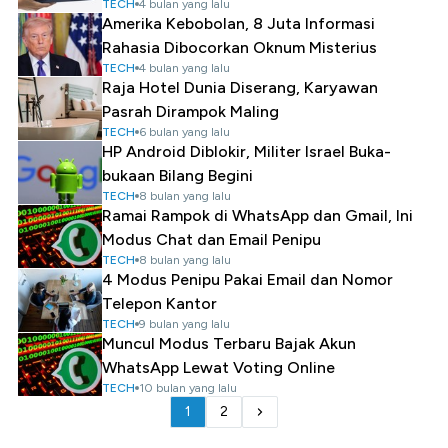
TECH
4 bulan yang lalu
Amerika Kebobolan, 8 Juta Informasi
Rahasia Dibocorkan Oknum Misterius
TECH
4 bulan yang lalu
Raja Hotel Dunia Diserang, Karyawan
Pasrah Dirampok Maling
TECH
6 bulan yang lalu
HP Android Diblokir, Militer Israel Buka-
bukaan Bilang Begini
TECH
8 bulan yang lalu
Ramai Rampok di WhatsApp dan Gmail, Ini
Modus Chat dan Email Penipu
TECH
8 bulan yang lalu
4 Modus Penipu Pakai Email dan Nomor
Telepon Kantor
TECH
9 bulan yang lalu
Muncul Modus Terbaru Bajak Akun
WhatsApp Lewat Voting Online
TECH
10 bulan yang lalu
1
2