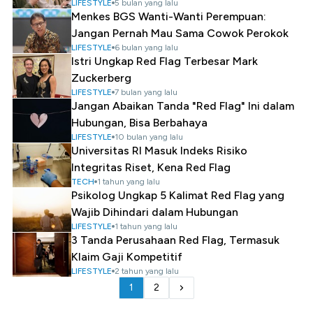
LIFESTYLE
5 bulan yang lalu
Menkes BGS Wanti-Wanti Perempuan:
Jangan Pernah Mau Sama Cowok Perokok
LIFESTYLE
6 bulan yang lalu
Istri Ungkap Red Flag Terbesar Mark
Zuckerberg
LIFESTYLE
7 bulan yang lalu
Jangan Abaikan Tanda "Red Flag" Ini dalam
Hubungan, Bisa Berbahaya
LIFESTYLE
10 bulan yang lalu
Universitas RI Masuk Indeks Risiko
Integritas Riset, Kena Red Flag
TECH
1 tahun yang lalu
Psikolog Ungkap 5 Kalimat Red Flag yang
Wajib Dihindari dalam Hubungan
LIFESTYLE
1 tahun yang lalu
3 Tanda Perusahaan Red Flag, Termasuk
Klaim Gaji Kompetitif
LIFESTYLE
2 tahun yang lalu
1
2