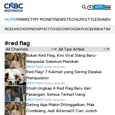
APPS
HOME
MARKET
MY MONEY
NEWS
TECH
LIFESTYLE
SHARIA
E
RESEARCH
OPINION
PHOTO
VIDEO
INFOGRAPHIC
BERBUATBAIK.
#red flag
Bukan Red Flag, Kini Viral Slang Baru-
Waspadai Sebelum Menikah
LIFESTYLE
2 bulan yang lalu
Red Flag! 7 Kalimat yang Sering Dipakai
Manipulator
LIFESTYLE
3 bulan yang lalu
Studi Ungkap 4 Red Flag Baru dari
Pasangan, Semua Terkait Uang
LIFESTYLE
3 bulan yang lalu
Dating App Makin Ditinggalkan, Mak
Comblang Jadi Alternatif Cari Jodoh