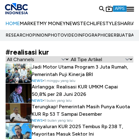
APPS
HOME
MARKET
MY MONEY
NEWS
TECH
LIFESTYLE
SHARIA
E
RESEARCH
OPINION
PHOTO
VIDEO
INFOGRAPHIC
BERBUATBAIK.
#realisasi kur
Jadi Motor Utama Program 3 Juta Rumah,
Pemerintah Puji Kinerja BRI
NEWS
1 minggu yang lalu
Airlangga: Realisasi KUR UMKM Capai
50,8% per 28 Juni 2026
NEWS
1 bulan yang lalu
Terungkap! Pemerintah Masih Punya Kuota
KUR Rp 53 T Sampai Desember
NEWS
8 bulan yang lalu
Penyaluran KUR 2025 Tembus Rp 238 T,
Mayoritas Masuk Sektor Ini