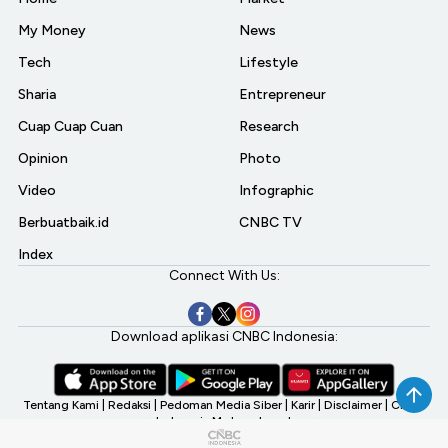
My Money
News
Tech
Lifestyle
Sharia
Entrepreneur
Cuap Cuap Cuan
Research
Opinion
Photo
Video
Infographic
Berbuatbaik.id
CNBC TV
Index
Connect With Us:
Download aplikasi CNBC Indonesia:
Tentang Kami
|
Redaksi
|
Pedoman Media Siber
|
Karir
|
Disclaimer
|
CNBC
Indonesia My Investment
©2026 CNBC Indonesia, A Transmedia Company