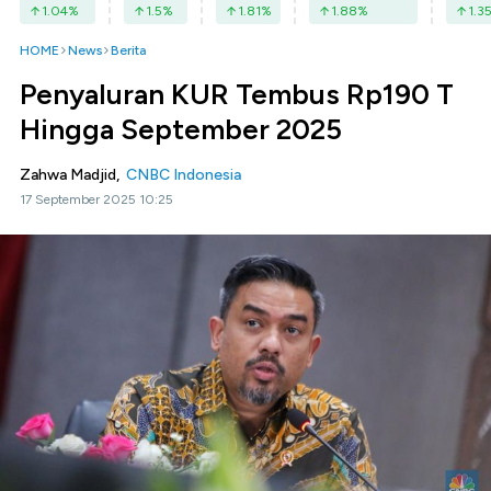
1.04
%
1.5
%
1.81
%
1.88
%
1.3
HOME
News
Berita
Penyaluran KUR Tembus Rp190 T
Hingga September 2025
Zahwa Madjid,
CNBC Indonesia
17 September 2025 10:25