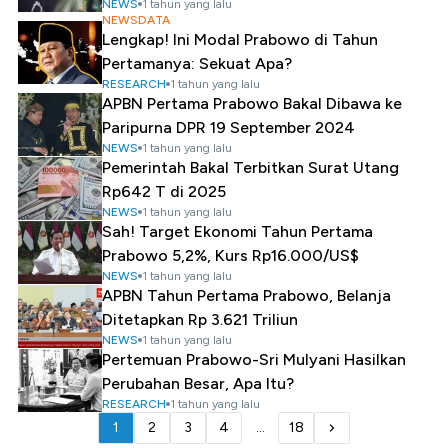
NEWS
1 tahun yang lalu
NEWSDATA
Lengkap! Ini Modal Prabowo di Tahun
Pertamanya: Sekuat Apa?
RESEARCH
1 tahun yang lalu
APBN Pertama Prabowo Bakal Dibawa ke
Paripurna DPR 19 September 2024
NEWS
1 tahun yang lalu
Pemerintah Bakal Terbitkan Surat Utang
Rp642 T di 2025
NEWS
1 tahun yang lalu
Sah! Target Ekonomi Tahun Pertama
Prabowo 5,2%, Kurs Rp16.000/US$
NEWS
1 tahun yang lalu
APBN Tahun Pertama Prabowo, Belanja
Ditetapkan Rp 3.621 Triliun
NEWS
1 tahun yang lalu
Pertemuan Prabowo-Sri Mulyani Hasilkan
Perubahan Besar, Apa Itu?
RESEARCH
1 tahun yang lalu
1
2
3
4
...
18