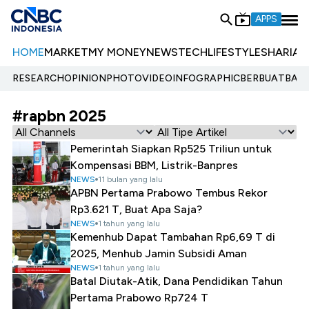
APPS
HOME
MARKET
MY MONEY
NEWS
TECH
LIFESTYLE
SHARIA
E
RESEARCH
OPINION
PHOTO
VIDEO
INFOGRAPHIC
BERBUATBAIK.
#rapbn 2025
Pemerintah Siapkan Rp525 Triliun untuk
Kompensasi BBM, Listrik-Banpres
NEWS
11 bulan yang lalu
APBN Pertama Prabowo Tembus Rekor
Rp3.621 T, Buat Apa Saja?
NEWS
1 tahun yang lalu
Kemenhub Dapat Tambahan Rp6,69 T di
2025, Menhub Jamin Subsidi Aman
NEWS
1 tahun yang lalu
Batal Diutak-Atik, Dana Pendidikan Tahun
Pertama Prabowo Rp724 T