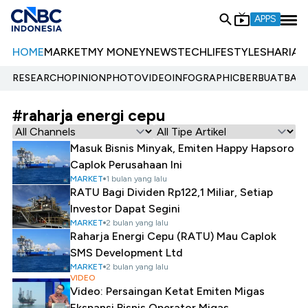
APPS
HOME
MARKET
MY MONEY
NEWS
TECH
LIFESTYLE
SHARIA
E
RESEARCH
OPINION
PHOTO
VIDEO
INFOGRAPHIC
BERBUATBAIK.
#raharja energi cepu
Masuk Bisnis Minyak, Emiten Happy Hapsoro
Caplok Perusahaan Ini
MARKET
1 bulan yang lalu
RATU Bagi Dividen Rp122,1 Miliar, Setiap
Investor Dapat Segini
MARKET
2 bulan yang lalu
Raharja Energi Cepu (RATU) Mau Caplok
SMS Development Ltd
MARKET
2 bulan yang lalu
VIDEO
Video: Persaingan Ketat Emiten Migas
Ekspansi Bisnis Operator Migas