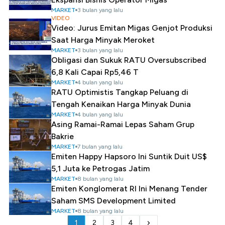
MARKET
3 bulan yang lalu
VIDEO
Video: Jurus Emitan Migas Genjot Produksi
Saat Harga Minyak Meroket
MARKET
3 bulan yang lalu
Obligasi dan Sukuk RATU Oversubscribed
6,8 Kali Capai Rp5,46 T
MARKET
4 bulan yang lalu
RATU Optimistis Tangkap Peluang di
Tengah Kenaikan Harga Minyak Dunia
MARKET
4 bulan yang lalu
Asing Ramai-Ramai Lepas Saham Grup
Bakrie
MARKET
7 bulan yang lalu
Emiten Happy Hapsoro Ini Suntik Duit US$
5,1 Juta ke Petrogas Jatim
MARKET
8 bulan yang lalu
Emiten Konglomerat RI Ini Menang Tender
Saham SMS Development Limited
MARKET
8 bulan yang lalu
1
2
3
4