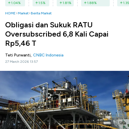
1.04
%
1.5
%
1.81
%
1.88
%
1.3
HOME
Market
Berita Market
Obligasi dan Sukuk RATU
Oversubscribed 6,8 Kali Capai
Rp5,46 T
Teti Purwanti,
CNBC Indonesia
27 March 2026 13:57