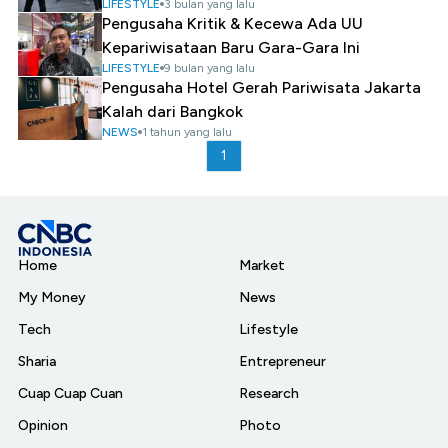
LIFESTYLE
3 bulan yang lalu
Pengusaha Kritik & Kecewa Ada UU
Kepariwisataan Baru Gara-Gara Ini
LIFESTYLE
9 bulan yang lalu
Pengusaha Hotel Gerah Pariwisata Jakarta
Kalah dari Bangkok
NEWS
1 tahun yang lalu
1
Home
Market
My Money
News
Tech
Lifestyle
Sharia
Entrepreneur
Cuap Cuap Cuan
Research
Opinion
Photo