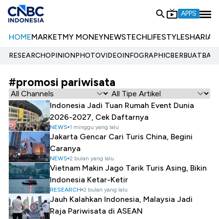
APPS
HOME
MARKET
MY MONEY
NEWS
TECH
LIFESTYLE
SHARIA
E
RESEARCH
OPINION
PHOTO
VIDEO
INFOGRAPHIC
BERBUATBAIK.
#promosi pariwisata
Indonesia Jadi Tuan Rumah Event Dunia
2026-2027, Cek Daftarnya
NEWS
1 minggu yang lalu
Jakarta Gencar Cari Turis China, Begini
Caranya
NEWS
2 bulan yang lalu
Vietnam Makin Jago Tarik Turis Asing, Bikin
Indonesia Ketar-Ketir
RESEARCH
2 bulan yang lalu
Jauh Kalahkan Indonesia, Malaysia Jadi
Raja Pariwisata di ASEAN