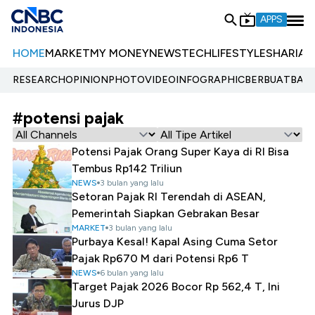
APPS
HOME
MARKET
MY MONEY
NEWS
TECH
LIFESTYLE
SHARIA
E
RESEARCH
OPINION
PHOTO
VIDEO
INFOGRAPHIC
BERBUATBAIK.
#potensi pajak
Potensi Pajak Orang Super Kaya di RI Bisa
Tembus Rp142 Triliun
NEWS
3 bulan yang lalu
Setoran Pajak RI Terendah di ASEAN,
Pemerintah Siapkan Gebrakan Besar
MARKET
3 bulan yang lalu
Purbaya Kesal! Kapal Asing Cuma Setor
Pajak Rp670 M dari Potensi Rp6 T
NEWS
6 bulan yang lalu
Target Pajak 2026 Bocor Rp 562,4 T, Ini
Jurus DJP