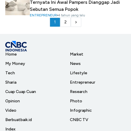
Ternyata Ini Awal Pampers Dianggap Jadi
Sebutan Semua Popok
ENTREPRENEUR
4 tahun yang lalu
1
2
Home
Market
My Money
News
Tech
Lifestyle
Sharia
Entrepreneur
Cuap Cuap Cuan
Research
Opinion
Photo
Video
Infographic
Berbuatbaik.id
CNBC TV
Index