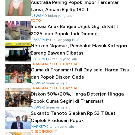
Australia Pening Popok Impor Tercemar
Larva, Ancam Biji Rp 180 T
NEWS
10 bulan yang lalu
FOTO
Inovasi Anak Bangsa Unjuk Gigi di KSTI
2025: dari Popok Jadi Dinding,
LIFESTYLE
11 bulan yang lalu
Netizen Ngamuk, Pembalut Masuk Kategori
Barang Bawaan Dibatasi
LIFESTYLE
2 tahun yang lalu
TRANSMART FULL DAY SALE
Cuma di Transmart Full Day sale, Harga Tisu
dan Popok Diskon Gede
NEWS
2 tahun yang lalu
TRANSMART FULL DAY SALE
Diskon 50%+20%, Harga Deterjen Hingga
Popok Cuma Segini di Transmart
NEWS
2 tahun yang lalu
Sukanto Tanoto Siapkan Rp 52 T Buat
Caplok Produsen Popok
MARKET
2 tahun yang lalu
CNBC INSIGHT