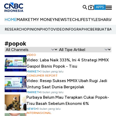
APPS
HOME
MARKET
MY MONEY
NEWS
TECH
LIFESTYLE
SHARIA
E
RESEARCH
OPINION
PHOTO
VIDEO
INFOGRAPHIC
BERBUATBAIK.
#popok
VIDEO
Video: Laba Naik 333%, Ini 4 Strategi MMIX
Gaspol Bisnis Popok - Tisu
MARKET
3 bulan yang lalu
CONSUMER REPORT
Video: Resep Sukses MMIX Ubah Rugi Jadi
Untung Saat Dunia Bergejolak
MARKET
6 bulan yang lalu
Purbaya Belum Mau Terapkan Cukai Popok-
Tisu Basah Sebelum Ekonomi 6%
NEWS
8 bulan yang lalu
INTERNASIONAL