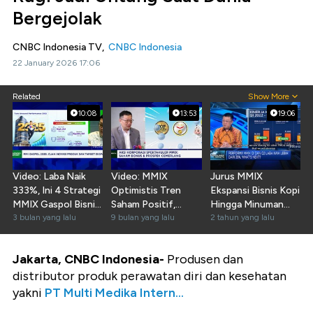
Bergejolak
CNBC Indonesia TV,
CNBC Indonesia
22 January 2026 17:06
Related
Show More
10:08
13:53
19:06
Video: Laba Naik
Video: MMIX
Jurus MMIX
333%, Ini 4 Strategi
Optimistis Tren
Ekspansi Bisnis Kopi
MMIX Gaspol Bisnis
Saham Positif,
Hingga Minuman
Popok - Tisu
3 bulan yang lalu
Genjot Inovasi dan
9 bulan yang lalu
Kesehatan
2 tahun yang lalu
Ekspansi
Jakarta, CNBC Indonesia-
Produsen dan
distributor produk perawatan diri dan kesehatan
yakni
PT Multi Medika Intern...