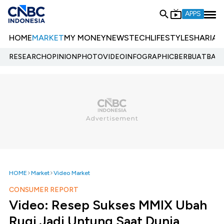
APPS
HOME
MARKET
MY MONEY
NEWS
TECH
LIFESTYLE
SHARIA
E
RESEARCH
OPINION
PHOTO
VIDEO
INFOGRAPHIC
BERBUATBAIK.
HOME
Market
Video Market
CONSUMER REPORT
Video: Resep Sukses MMIX Ubah
Rugi Jadi Untung Saat Dunia