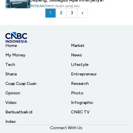
RESEARCH
10 bulan yang lalu
1
2
3
Home
Market
My Money
News
Tech
Lifestyle
Sharia
Entrepreneur
Cuap Cuap Cuan
Research
Opinion
Photo
Video
Infographic
Berbuatbaik.id
CNBC TV
Index
Connect With Us: