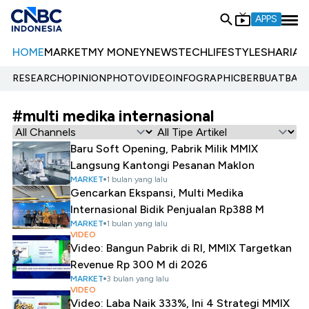
APPS
HOME
MARKET
MY MONEY
NEWS
TECH
LIFESTYLE
SHARIA
E
RESEARCH
OPINION
PHOTO
VIDEO
INFOGRAPHIC
BERBUATBAIK.
#multi medika internasional
Baru Soft Opening, Pabrik Milik MMIX
Langsung Kantongi Pesanan Maklon
MARKET
1 bulan yang lalu
Gencarkan Ekspansi, Multi Medika
Internasional Bidik Penjualan Rp388 M
MARKET
1 bulan yang lalu
VIDEO
Video: Bangun Pabrik di RI, MMIX Targetkan
Revenue Rp 300 M di 2026
MARKET
3 bulan yang lalu
VIDEO
Video: Laba Naik 333%, Ini 4 Strategi MMIX