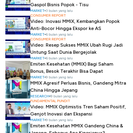
Gaspol Bisnis Popok - Tisu
MARKET
3 bulan yang lalu
CONSUMER REPORT
Video: Inovasi MMIX, Kembangkan Popok
Anti-Bocor Hingga Ekspor ke AS
MARKET
6 bulan yang lalu
CONSUMER REPORT
Video: Resep Sukses MMIX Ubah Rugi Jadi
Untung Saat Dunia Bergejolak
MARKET
6 bulan yang lalu
Emiten Kesehatan (MMIX) Bagi Saham
Bonus, Besok Terakhir Bisa Dapat
MARKET
9 bulan yang lalu
MMIX Agresif Perluas Bisnis, Gandeng Mitra
China Hingga Jepang
RESEARCH
9 bulan yang lalu
FUNDAMENTAL PUNDIT
Video: MMIX Optimistis Tren Saham Positif,
Genjot Inovasi dan Ekspansi
MARKET
9 bulan yang lalu
Emiten Kesehatan MMIX Gandeng China &
Jepang, Sebagus Apa Kinerjanya?