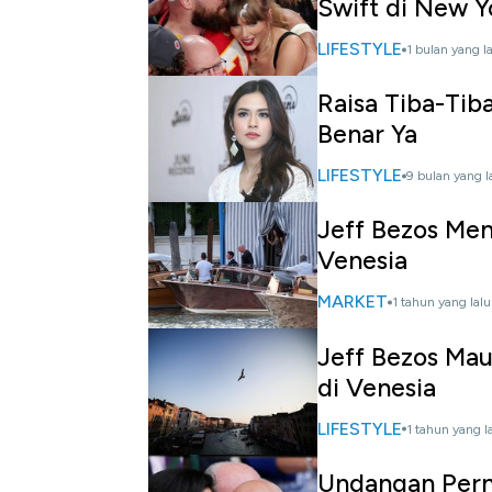
Swift di New Y
LIFESTYLE
1 bulan yang l
Raisa Tiba-Tib
Benar Ya
LIFESTYLE
9 bulan yang l
Jeff Bezos Men
Venesia
MARKET
1 tahun yang lalu
Jeff Bezos Mau
di Venesia
LIFESTYLE
1 tahun yang l
Undangan Pern