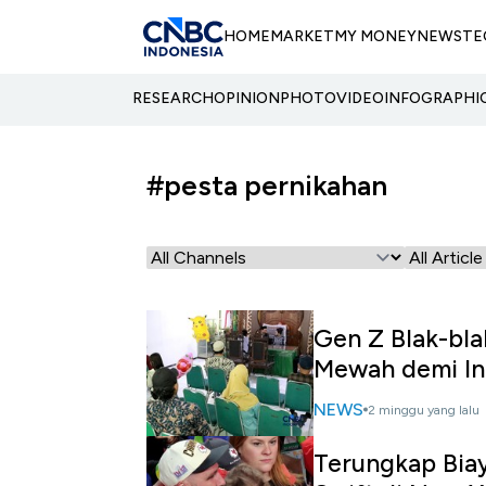
HOME
MARKET
MY MONEY
NEWS
TE
RESEARCH
OPINION
PHOTO
VIDEO
INFOGRAPHI
#pesta pernikahan
Gen Z Blak-bla
Mewah demi In
NEWS
2 minggu yang lalu
Terungkap Biay