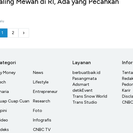
aling Mewah di RI, Ada yang Pecahkan
alu
1
2
ategori
Layanan
Info
y Money
News
berbuatbaik.id
Tent
Pasangmata
Redak
ech
Lifestyle
Adsmart
Pedom
detikEvent
Karir
haria
Entrepreneur
Trans Snow World
Discl
uap Cuap Cuan
Research
Trans Studio
CNBC 
pini
Foto
ideo
Infografis
ndeks
CNBC TV