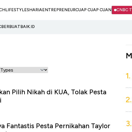
CH
LIFESTYLE
SHARIA
ENTREPRENEUR
CUAP CUAP CUAN
CNBC 
C
BERBUATBAIK.ID
M
1.
kan Pilih Nikah di KUA, Tolak Pesta
2.
i
3.
a Fantastis Pesta Pernikahan Taylor