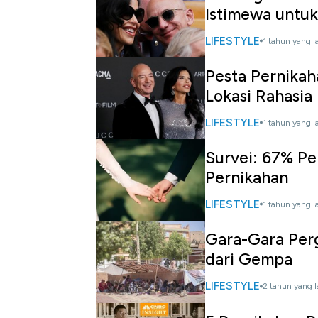
Istimewa untu
LIFESTYLE
1 tahun yang l
Pesta Pernikah
Lokasi Rahasia
LIFESTYLE
1 tahun yang l
Survei: 67% P
Pernikahan
LIFESTYLE
1 tahun yang l
Gara-Gara Per
dari Gempa
LIFESTYLE
2 tahun yang l