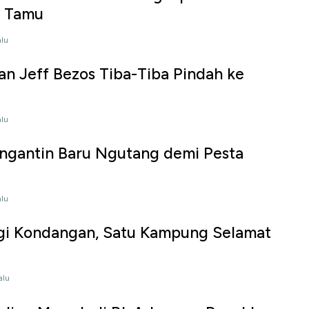
k Tamu
alu
an Jeff Bezos Tiba-Tiba Pindah ke
alu
engantin Baru Ngutang demi Pesta
alu
gi Kondangan, Satu Kampung Selamat
alu