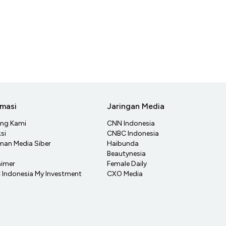
rmasi
Jaringan Media
ang Kami
CNN Indonesia
si
CNBC Indonesia
an Media Siber
Haibunda
Beautynesia
aimer
Female Daily
Indonesia My Investment
CXO Media