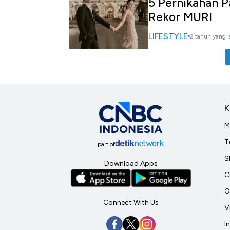
5 Pernikahan P
Rekor MURI
LIFESTYLE
2 tahun yang l
K
M
T
part of
S
Download Apps
C
O
Connect With Us
V
I