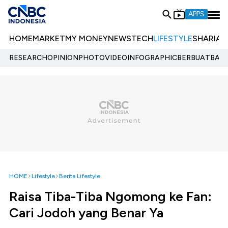
APPS
HOME
MARKET
MY MONEY
NEWS
TECH
LIFESTYLE
SHARIA
E
RESEARCH
OPINION
PHOTO
VIDEO
INFOGRAPHIC
BERBUATBAIK.
HOME
Lifestyle
Berita Lifestyle
Raisa Tiba-Tiba Ngomong ke Fan:
Cari Jodoh yang Benar Ya