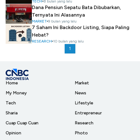
TECH
8 bulan yang lalu
Dana Pensiun Sepatu Bata Dibubarkan,
Ternyata Ini Alasannya
MARKET
9 bulan yang lalu
7 Saham Ini Backdoor Listing, Siapa Paling
Hebat?
RESEARCH
10 bulan yang lalu
1
Home
Market
My Money
News
Tech
Lifestyle
Sharia
Entrepreneur
Cuap Cuap Cuan
Research
Opinion
Photo