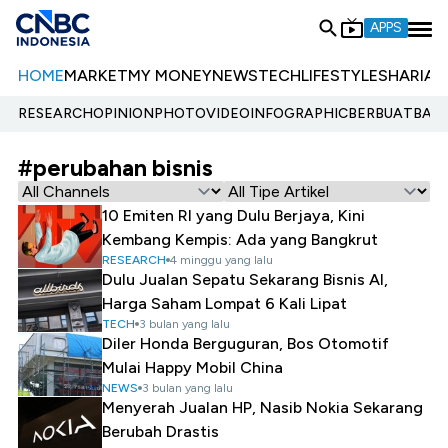
APPS
HOME
MARKET
MY MONEY
NEWS
TECH
LIFESTYLE
SHARIA
E
RESEARCH
OPINION
PHOTO
VIDEO
INFOGRAPHIC
BERBUATBAIK.
#perubahan bisnis
10 Emiten RI yang Dulu Berjaya, Kini
Kembang Kempis: Ada yang Bangkrut
RESEARCH
4 minggu yang lalu
Dulu Jualan Sepatu Sekarang Bisnis AI,
Harga Saham Lompat 6 Kali Lipat
TECH
3 bulan yang lalu
Diler Honda Berguguran, Bos Otomotif
Mulai Happy Mobil China
NEWS
3 bulan yang lalu
Menyerah Jualan HP, Nasib Nokia Sekarang
Berubah Drastis