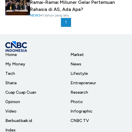
Ramai-Ramai Miliuner Gelar Pertemuan
Rahasia di AS, Ada Apa?
NEWS
3 tahun yang lalu
1
Home
Market
My Money
News
Tech
Lifestyle
Sharia
Entrepreneur
Cuap Cuap Cuan
Research
Opinion
Photo
Video
Infographic
Berbuatbaik.id
CNBC TV
Index