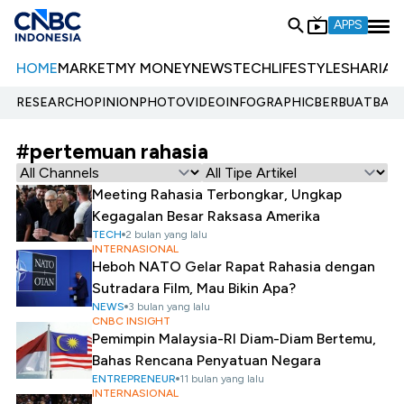
APPS
HOME
MARKET
MY MONEY
NEWS
TECH
LIFESTYLE
SHARIA
E
RESEARCH
OPINION
PHOTO
VIDEO
INFOGRAPHIC
BERBUATBAIK.
#pertemuan rahasia
Meeting Rahasia Terbongkar, Ungkap
Kegagalan Besar Raksasa Amerika
TECH
2 bulan yang lalu
INTERNASIONAL
Heboh NATO Gelar Rapat Rahasia dengan
Sutradara Film, Mau Bikin Apa?
NEWS
3 bulan yang lalu
CNBC INSIGHT
Pemimpin Malaysia-RI Diam-Diam Bertemu,
Bahas Rencana Penyatuan Negara
ENTREPRENEUR
11 bulan yang lalu
INTERNASIONAL