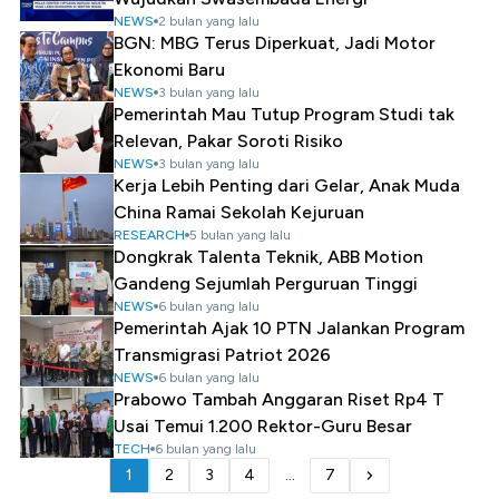
NEWS
2 bulan yang lalu
BGN: MBG Terus Diperkuat, Jadi Motor
Ekonomi Baru
NEWS
3 bulan yang lalu
Pemerintah Mau Tutup Program Studi tak
Relevan, Pakar Soroti Risiko
NEWS
3 bulan yang lalu
Kerja Lebih Penting dari Gelar, Anak Muda
China Ramai Sekolah Kejuruan
RESEARCH
5 bulan yang lalu
Dongkrak Talenta Teknik, ABB Motion
Gandeng Sejumlah Perguruan Tinggi
NEWS
6 bulan yang lalu
Pemerintah Ajak 10 PTN Jalankan Program
Transmigrasi Patriot 2026
NEWS
6 bulan yang lalu
Prabowo Tambah Anggaran Riset Rp4 T
Usai Temui 1.200 Rektor-Guru Besar
TECH
6 bulan yang lalu
1
2
3
4
...
7