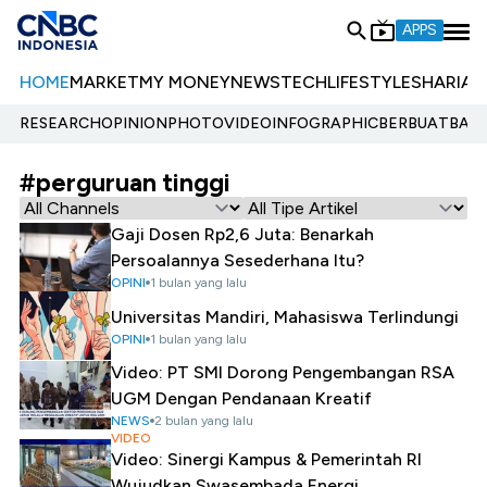
APPS
HOME
MARKET
MY MONEY
NEWS
TECH
LIFESTYLE
SHARIA
E
RESEARCH
OPINION
PHOTO
VIDEO
INFOGRAPHIC
BERBUATBAIK.
#perguruan tinggi
Gaji Dosen Rp2,6 Juta: Benarkah
Persoalannya Sesederhana Itu?
OPINI
1 bulan yang lalu
Universitas Mandiri, Mahasiswa Terlindungi
OPINI
1 bulan yang lalu
Video: PT SMI Dorong Pengembangan RSA
UGM Dengan Pendanaan Kreatif
NEWS
2 bulan yang lalu
VIDEO
Video: Sinergi Kampus & Pemerintah RI
Wujudkan Swasembada Energi