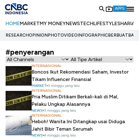
APPS
HOME
MARKET
MY MONEY
NEWS
TECH
LIFESTYLE
SHARIA
E
RESEARCH
OPINION
PHOTO
VIDEO
INFOGRAPHIC
BERBUATBAIK.
#penyerangan
INTERNASIONAL
Boncos Ikut Rekomendasi Saham, Investor
Tikam Influencer Finansial
MARKET
3 minggu yang lalu
INTERNASIONAL
Pria Muslim Ditikam Berkali-kali di Mal,
Pelaku Ungkap Alasannya
NEWS
3 minggu yang lalu
INTERNASIONAL
Heboh! Wanita Ini Ditangkap usai Diduga
Jahit Bibir Teman Serumah
NEWS
4 minggu yang lalu