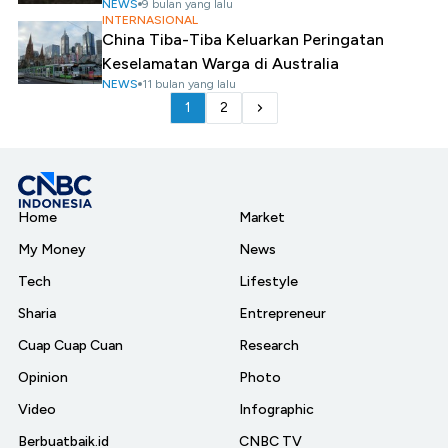
NEWS
9 bulan yang lalu
INTERNASIONAL
China Tiba-Tiba Keluarkan Peringatan
Keselamatan Warga di Australia
NEWS
11 bulan yang lalu
1
2
Home
Market
My Money
News
Tech
Lifestyle
Sharia
Entrepreneur
Cuap Cuap Cuan
Research
Opinion
Photo
Video
Infographic
Berbuatbaik.id
CNBC TV