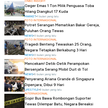
CNBC INSIGHT
Geger Emas 1 Ton Milik Penguasa Toba
Hilang Diangkut 17 Kuda
MARKET
1 bulan yang lalu
FOTO INTERNASIONAL
Potret Serangan Mematikan Bakar Gereja,
Puluhan Orang Tewas
NEWS
3 bulan yang lalu
FOTO INTERNASIONAL
Tragedi Benteng Tewaskan 25 Orang,
Negara Tetapkan Berkabung 3 Hari
NEWS
3 bulan yang lalu
FOTO INTERNASIONAL
Mencekam! Detik-Detik Perampokan
Bersenjata Serang Mobil Duit di Tol
NEWS
5 bulan yang lalu
Penyerang Ariana Grande di Singapura
Dipenjara, Dibui 9 Hari
LIFESTYLE
8 bulan yang lalu
INTERNASIONAL
Sopir Bus Bawa Rombongan Suporter
Tewas Dilempar Batu, Negara Bereaksi