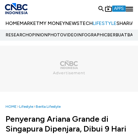
APPS
HOME
MARKET
MY MONEY
NEWS
TECH
LIFESTYLE
SHARIA
E
RESEARCH
OPINION
PHOTO
VIDEO
INFOGRAPHIC
BERBUATBAIK.
HOME
Lifestyle
Berita Lifestyle
Penyerang Ariana Grande di
Singapura Dipenjara, Dibui 9 Hari