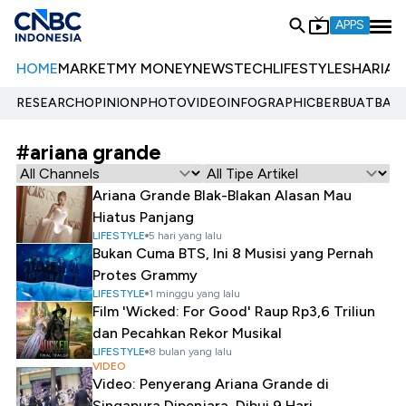
APPS
HOME
MARKET
MY MONEY
NEWS
TECH
LIFESTYLE
SHARIA
E
RESEARCH
OPINION
PHOTO
VIDEO
INFOGRAPHIC
BERBUATBAIK.
#ariana grande
Ariana Grande Blak-Blakan Alasan Mau
Hiatus Panjang
LIFESTYLE
5 hari yang lalu
Bukan Cuma BTS, Ini 8 Musisi yang Pernah
Protes Grammy
LIFESTYLE
1 minggu yang lalu
Film 'Wicked: For Good' Raup Rp3,6 Triliun
dan Pecahkan Rekor Musikal
LIFESTYLE
8 bulan yang lalu
VIDEO
Video: Penyerang Ariana Grande di
Singapura Dipenjara, Dibui 9 Hari