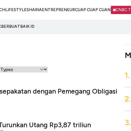
CH
LIFESTYLE
SHARIA
ENTREPRENEUR
CUAP CUAP CUAN
CNBC 
C
BERBUATBAIK.ID
M
1.
sepakatan dengan Pemegang Obligasi
2.
3.
urunkan Utang Rp3,87 triliun