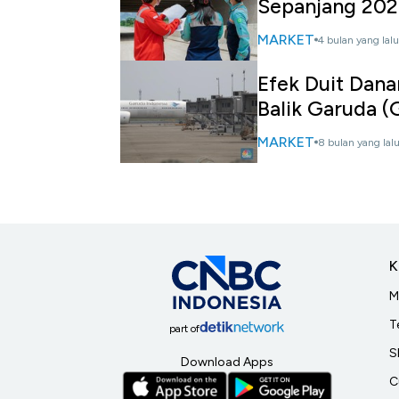
Sepanjang 202
MARKET
4 bulan yang lalu
Efek Duit Dana
Balik Garuda (
MARKET
8 bulan yang lal
K
M
T
part of
S
Download Apps
C