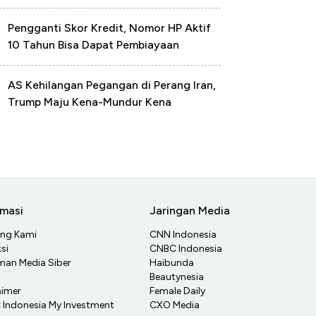
Pengganti Skor Kredit, Nomor HP Aktif
10 Tahun Bisa Dapat Pembiayaan
AS Kehilangan Pegangan di Perang Iran,
Trump Maju Kena-Mundur Kena
rmasi
Jaringan Media
ang Kami
CNN Indonesia
si
CNBC Indonesia
an Media Siber
Haibunda
Beautynesia
aimer
Female Daily
Indonesia My Investment
CXO Media