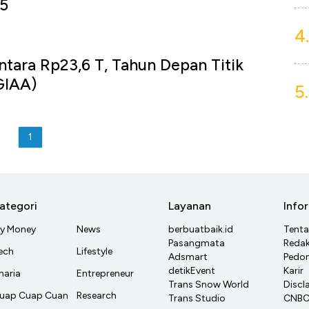
5
4.
ntara Rp23,6 T, Tahun Depan Titik
GIAA)
5.
u
1
ategori
Layanan
Info
y Money
News
berbuatbaik.id
Tent
Pasangmata
Redak
ech
Lifestyle
Adsmart
Pedom
detikEvent
Karir
haria
Entrepreneur
Trans Snow World
Discl
uap Cuap Cuan
Research
Trans Studio
CNBC 