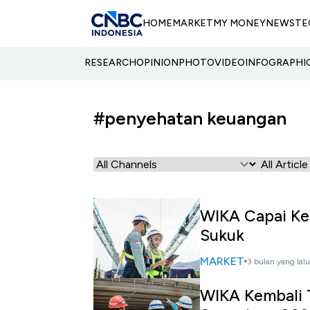
HOME
MARKET
MY MONEY
NEWS
TE
RESEARCH
OPINION
PHOTO
VIDEO
INFOGRAPHI
#penyehatan keuangan
WIKA Capai Ke
Sukuk
MARKET
3 bulan yang lalu
WIKA Kembali T