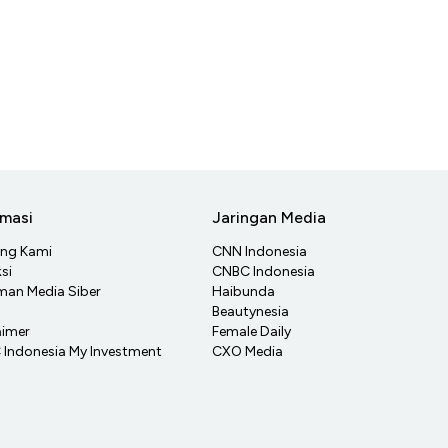
rmasi
Jaringan Media
ang Kami
CNN Indonesia
si
CNBC Indonesia
an Media Siber
Haibunda
Beautynesia
aimer
Female Daily
Indonesia My Investment
CXO Media