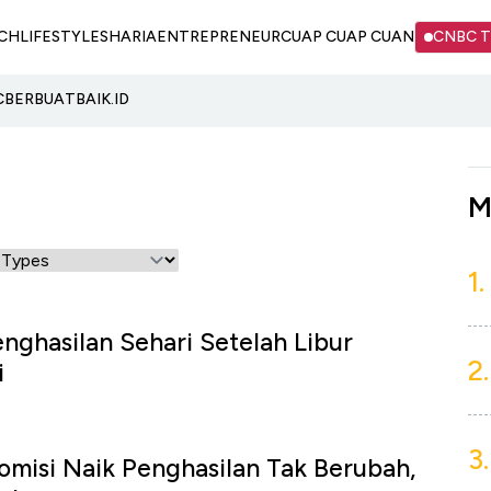
CH
LIFESTYLE
SHARIA
ENTREPRENEUR
CUAP CUAP CUAN
CNBC 
C
BERBUATBAIK.ID
M
1.
nghasilan Sehari Setelah Libur
2.
i
3.
omisi Naik Penghasilan Tak Berubah,