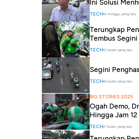
Ini Solusi Men
TECH
4 minggu yang lalu
Terungkap Pengh
Tembus Segini
TECH
2 bulan yang lalu
Segini Penghasi
TECH
6 bulan yang lalu
BIG STORIES 2025
Ogah Demo, Dri
Hingga Jam 12
TECH
7 bulan yang lalu
Terungkap Peng