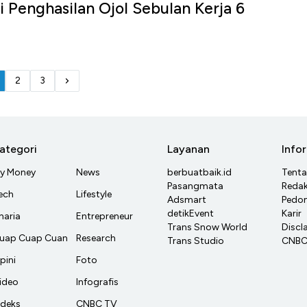
i Penghasilan Ojol Sebulan Kerja 6
2
3
ategori
Layanan
Info
y Money
News
berbuatbaik.id
Tent
Pasangmata
Redak
ech
Lifestyle
Adsmart
Pedom
detikEvent
Karir
haria
Entrepreneur
Trans Snow World
Discl
uap Cuap Cuan
Research
Trans Studio
CNBC 
pini
Foto
ideo
Infografis
ndeks
CNBC TV