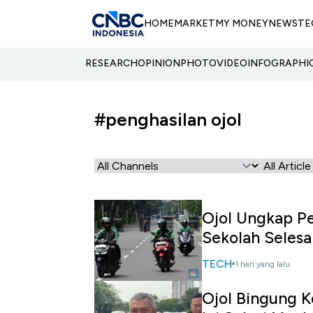
HOME
MARKET
MY MONEY
NEWS
TE
RESEARCH
OPINION
PHOTO
VIDEO
INFOGRAPHI
#penghasilan ojol
Ojol Ungkap Pe
Sekolah Selesa
TECH
1 hari yang lalu
Ojol Bingung K