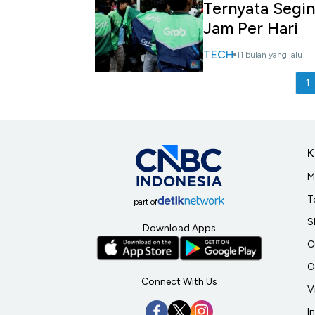
Ternyata Segin
Jam Per Hari
TECH
11 bulan yang lalu
1
K
M
T
part of
S
Download Apps
C
O
Connect With Us
V
I