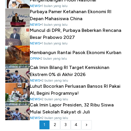
NEWS
1 bulan yang lalu
Purbaya Pamer Ketahanan Ekonomi RI
Depan Mahasiswa China
NEWS
1 bulan yang lalu
Muncul di DPR, Purbaya Beberkan Rencana
Besar Prabowo 2027
NEWS
1 bulan yang lalu
Membangun Rantai Pasok Ekonomi Kurban
OPINI
2 bulan yang lalu
Cak Imin Bilang RI Target Kemiskinan
Ekstrem 0% di Akhir 2026
NEWS
2 bulan yang lalu
Luhut Bocorkan Perluasan Bansos RI Pakai
AI, Begini Programnya!
NEWS
2 bulan yang lalu
Cak Imin Lapor Presiden, 32 Ribu Siswa
Mulai Sekolah Rakyat di Juli
NEWS
2 bulan yang lalu
1
2
3
4