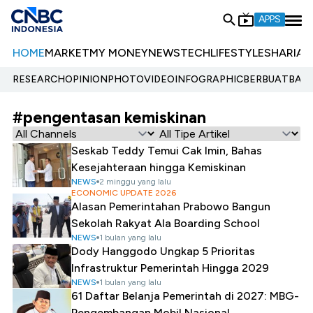
APPS
HOME
MARKET
MY MONEY
NEWS
TECH
LIFESTYLE
SHARIA
E
RESEARCH
OPINION
PHOTO
VIDEO
INFOGRAPHIC
BERBUATBAIK.
#pengentasan kemiskinan
Seskab Teddy Temui Cak Imin, Bahas
Kesejahteraan hingga Kemiskinan
NEWS
2 minggu yang lalu
ECONOMIC UPDATE 2026
Alasan Pemerintahan Prabowo Bangun
Sekolah Rakyat Ala Boarding School
NEWS
1 bulan yang lalu
Dody Hanggodo Ungkap 5 Prioritas
Infrastruktur Pemerintah Hingga 2029
NEWS
1 bulan yang lalu
61 Daftar Belanja Pemerintah di 2027: MBG-
Pengembangan Mobil Nasional