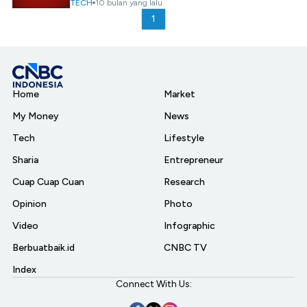
TECH
10 bulan yang lalu
1
Home
Market
My Money
News
Tech
Lifestyle
Sharia
Entrepreneur
Cuap Cuap Cuan
Research
Opinion
Photo
Video
Infographic
Berbuatbaik.id
CNBC TV
Index
Connect With Us: