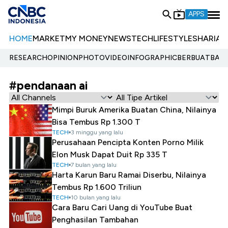
APPS
HOME
MARKET
MY MONEY
NEWS
TECH
LIFESTYLE
SHARIA
E
RESEARCH
OPINION
PHOTO
VIDEO
INFOGRAPHIC
BERBUATBAIK.
#pendanaan ai
Mimpi Buruk Amerika Buatan China, Nilainya
Bisa Tembus Rp 1.300 T
TECH
3 minggu yang lalu
Perusahaan Pencipta Konten Porno Milik
Elon Musk Dapat Duit Rp 335 T
TECH
7 bulan yang lalu
Harta Karun Baru Ramai Diserbu, Nilainya
Tembus Rp 1.600 Triliun
TECH
10 bulan yang lalu
Cara Baru Cari Uang di YouTube Buat
Penghasilan Tambahan