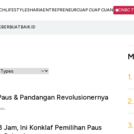
CH
LIFESTYLE
SHARIA
ENTREPRENEUR
CUAP CUAP CUAN
CNBC 
C
BERBUATBAIK.ID
M
1.
 Paus & Pandangan Revolusionernya
2.
lalu
3.
 Jam, Ini Konklaf Pemilihan Paus