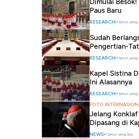
Dimulai Besok!
Paus Baru
RESEARCH
1 tahun yang 
Sudah Berlangs
Pengertian-Tat
RESEARCH
1 tahun yang 
Kapel Sistina D
Ini Alasannya
RESEARCH
1 tahun yang 
FOTO INTERNASION
Jelang Konklaf
Dipasang di Kap
NEWS
1 tahun yang lalu