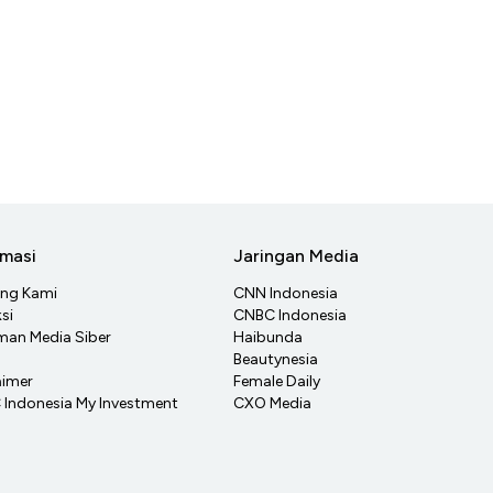
rmasi
Jaringan Media
ang Kami
CNN Indonesia
si
CNBC Indonesia
an Media Siber
Haibunda
Beautynesia
aimer
Female Daily
Indonesia My Investment
CXO Media