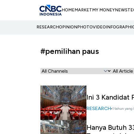
HOME
MARKET
MY MONEY
NEWS
TE
RESEARCH
OPINION
PHOTO
VIDEO
INFOGRAPHI
#pemilihan paus
Ini 3 Kandidat
RESEARCH
1 tahun yang 
Hanya Butuh 33