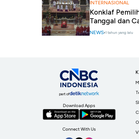
INTERNASIONAL
Konklaf Pemili
Tanggal dan C
NEWS
1 tahun yang lalu
K
M
T
part of
S
Download Apps
C
O
Connect With Us
V