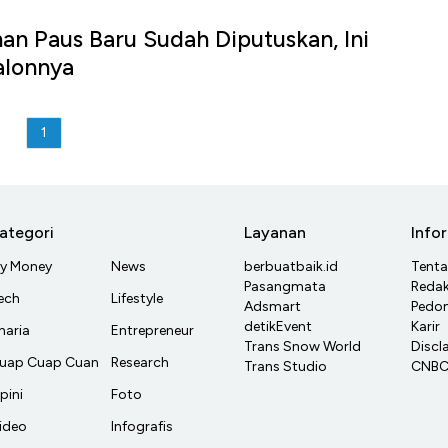
han Paus Baru Sudah Diputuskan, Ini
alonnya
1
ategori
Layanan
Info
y Money
News
berbuatbaik.id
Tent
Pasangmata
Redak
ech
Lifestyle
Adsmart
Pedom
detikEvent
Karir
haria
Entrepreneur
Trans Snow World
Discl
uap Cuap Cuan
Research
Trans Studio
CNBC 
pini
Foto
ideo
Infografis