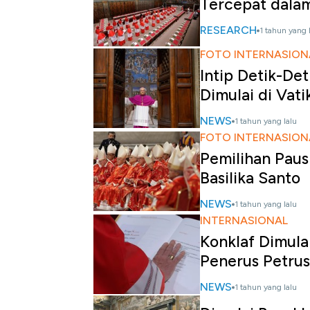
Tercepat dala
RESEARCH
1 tahun yang 
FOTO INTERNASION
Intip Detik-Det
Dimulai di Vati
NEWS
1 tahun yang lalu
FOTO INTERNASION
Pemilihan Paus 
Basilika Santo
NEWS
1 tahun yang lalu
INTERNASIONAL
Konklaf Dimulai
Penerus Petrus
NEWS
1 tahun yang lalu