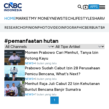
APPS
HOME
MARKET
MY MONEY
NEWS
TECH
LIFESTYLE
SHARIA
E
RESEARCH
OPINION
PHOTO
VIDEO
INFOGRAPHIC
BERBUATBAIK.
#pemanfaatan hutan
Momen Prabowo Cari Menhut, Tanya Izin
Potong Kayu
NEWS
4 bulan yang lalu
Prabowo Sudah Cabut Izin 28 Perusahaan
Pemicu Bencana, What's Next?
NEWS
6 bulan yang lalu
Menhut Raja Juli Cabut 22 Izin Kehutanan
Buntut Bencana Banjir Sumatra
NEWS
7 bulan yang lalu
1