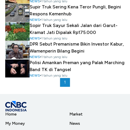
NEWS
1 tahun yang lalu
Supir Truk Sering Kena Teror Pungli, Begini
Respons Kemenhub
NEWS
1 tahun yang lalu
Sopir Truk Sayur Sekali Jalan dari Garut-
Kramat Jati Dipalak Rp175.000
NEWS
1 tahun yang lalu
DPR Sebut Premanisme Bikin Investor Kabur,
Wamenperin Bilang Begini
NEWS
1 tahun yang lalu
Polisi Amankan Preman yang Palak Marching
Band TK di Tangsel
NEWS
1 tahun yang lalu
1
Home
Market
My Money
News