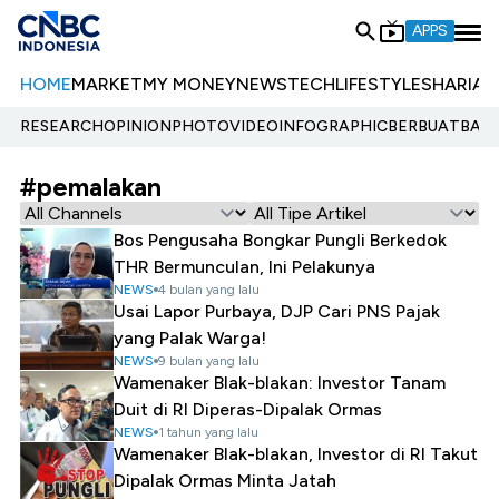
APPS
HOME
MARKET
MY MONEY
NEWS
TECH
LIFESTYLE
SHARIA
E
RESEARCH
OPINION
PHOTO
VIDEO
INFOGRAPHIC
BERBUATBAIK.
#pemalakan
Bos Pengusaha Bongkar Pungli Berkedok
THR Bermunculan, Ini Pelakunya
NEWS
4 bulan yang lalu
Usai Lapor Purbaya, DJP Cari PNS Pajak
yang Palak Warga!
NEWS
9 bulan yang lalu
Wamenaker Blak-blakan: Investor Tanam
Duit di RI Diperas-Dipalak Ormas
NEWS
1 tahun yang lalu
Wamenaker Blak-blakan, Investor di RI Takut
Dipalak Ormas Minta Jatah