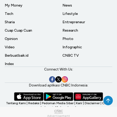
My Money
News
Tech
Lifestyle
Sharia
Entrepreneur
Cuap Cuap Cuan
Research
Opinion
Photo
Video
Infographic
Berbuatbaik.id
CNBC TV
Index
Connect With Us:
Download aplikasi CNBC Indonesia:
Tentang Kami
|
Redaksi
|
Pedoman Media Siber
|
Karir
|
Disclaimer
|
CNBC
Indonesia My Investment
©2026 CNBC Indonesia, A Transmedia Company