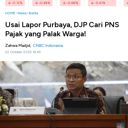
-0.12
%
-0.49
%
-0.68
%
-0.41
%
HOME
News
Berita
Usai Lapor Purbaya, DJP Cari PNS
Pajak yang Palak Warga!
Zahwa Madjid,
CNBC Indonesia
22 October 2025 19:45