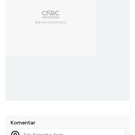
Komentar
Tulis Komentar Anda...