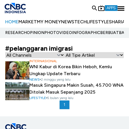
APPS
HOME
MARKET
MY MONEY
NEWS
TECH
LIFESTYLE
SHARIA
E
RESEARCH
OPINION
PHOTO
VIDEO
INFOGRAPHIC
BERBUATBAIK.
#pelanggaran imigrasi
INTERNASIONAL
WNI Kabur di Korea Bikin Heboh, Kemlu
Ungkap Update Terbaru
NEWS
2 minggu yang lalu
Masuk Singapura Makin Susah, 45.700 WNA
Ditolak Masuk Sepanjang 2025
LIFESTYLE
5 bulan yang lalu
1