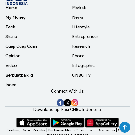
Home
Market
My Money
News
Tech
Lifestyle
Sharia
Entrepreneur
Cuap Cuap Cuan
Research
Opinion
Photo
Video
Infographic
Berbuatbaik.id
CNBC TV
Index
Connect With Us:
Download aplikasi CNBC Indonesia:
Tentang Kami
|
Redaksi
|
Pedoman Media Siber
|
Karir
|
Disclaimer
|
CNBC