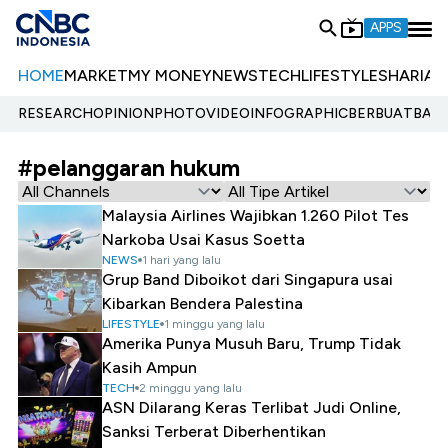
APPS
HOME
MARKET
MY MONEY
NEWS
TECH
LIFESTYLE
SHARIA
E
RESEARCH
OPINION
PHOTO
VIDEO
INFOGRAPHIC
BERBUATBAIK.
#pelanggaran hukum
Malaysia Airlines Wajibkan 1.260 Pilot Tes
Narkoba Usai Kasus Soetta
NEWS
1 hari yang lalu
Grup Band Diboikot dari Singapura usai
Kibarkan Bendera Palestina
LIFESTYLE
1 minggu yang lalu
Amerika Punya Musuh Baru, Trump Tidak
Kasih Ampun
TECH
2 minggu yang lalu
ASN Dilarang Keras Terlibat Judi Online,
Sanksi Terberat Diberhentikan