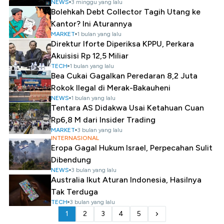
NEWS
3 minggu yang lalu
Bolehkah Debt Collector Tagih Utang ke
Kantor? Ini Aturannya
MARKET
1 bulan yang lalu
Direktur Iforte Diperiksa KPPU, Perkara
Akuisisi Rp 12,5 Miliar
TECH
1 bulan yang lalu
Bea Cukai Gagalkan Peredaran 8,2 Juta
Rokok Ilegal di Merak-Bakauheni
NEWS
1 bulan yang lalu
Tentara AS Didakwa Usai Ketahuan Cuan
Rp6,8 M dari Insider Trading
MARKET
3 bulan yang lalu
INTERNASIONAL
Eropa Gagal Hukum Israel, Perpecahan Sulit
Dibendung
NEWS
3 bulan yang lalu
Australia Ikut Aturan Indonesia, Hasilnya
Tak Terduga
TECH
3 bulan yang lalu
1
2
3
4
5