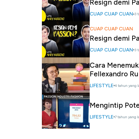
Resign demi Pa
CUAP CUAP CUAN
3 
CUAP CUAP CUAN
Resign demi Pa
CUAP CUAP CUAN
3 
Cara Menemukan
Fellexandro R
LIFESTYLE
4 tahun yang l
Mengintip Poten
LIFESTYLE
7 tahun yang l