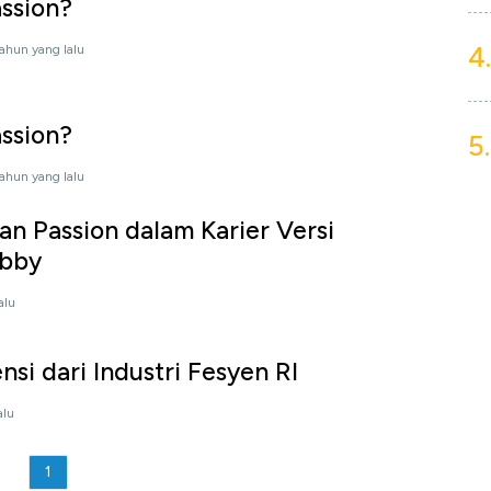
ssion?
4.
tahun yang lalu
ssion?
5.
tahun yang lalu
 Passion dalam Karier Versi
ubby
alu
si dari Industri Fesyen RI
alu
1