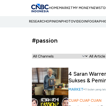
HOME
MARKET
MY MONEY
NEWS
TE
RESEARCH
OPINION
PHOTO
VIDEO
INFOGRAPHI
#passion
4 Saran Warre
Sukses & Pemi
MARKET
11 bulan yang lal
CUAP CUAP CUAN