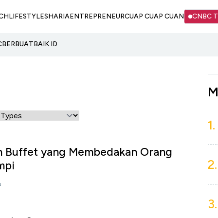
CH
LIFESTYLE
SHARIA
ENTREPRENEUR
CUAP CUAP CUAN
CNBC 
C
BERBUATBAIK.ID
M
1.
n Buffet yang Membedakan Orang
2.
mpi
u
3.