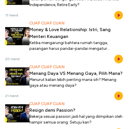
Independence, Retire Early?
17 menit
CUAP CUAP CUAN
Money & Love Relationship: Istri, Sang
Menteri Keuangan
Ketika mengarungi bahtera rumah tangga,
pasangan harus pandai-pandai mengatur
keuangan keluarga agar semua kebutuhan bisa
20 menit
terpenuhi.
CUAP CUAP CUAN
Menang Daya VS Menang Gaya, Pilih Mana?
Menurut kalian lebih penting mana sih? Menang
gaya atau menang daya?
21 menit
CUAP CUAP CUAN
Resign demi Passion?
Bekerja sesuai passion jadi hal yang diimpikan oleh
hampir semua orang. Setuju kan?