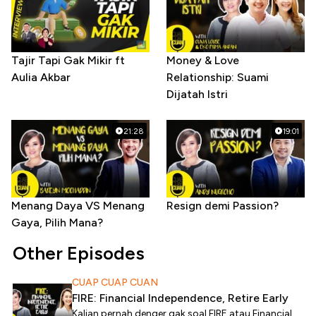
Tajir Tapi Gak Mikir ft
Money & Love
Aulia Akbar
Relationship: Suami
Dijatah Istri
21:28
19:01
Menang Daya VS Menang
Resign demi Passion?
Gaya, Pilih Mana?
Other Episodes
CUAP CUAP CUAN
FIRE: Financial Independence, Retire Early
Kalian pernah denger gak soal FIRE atau Financial