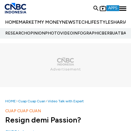
APPS
HOME
MARKET
MY MONEY
NEWS
TECH
LIFESTYLE
SHARIA
E
RESEARCH
OPINION
PHOTO
VIDEO
INFOGRAPHIC
BERBUATBAIK.
HOME
Cuap Cuap Cuan
Video Talk with Expert
CUAP CUAP CUAN
Resign demi Passion?