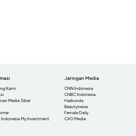
rmasi
Jaringan Media
ang Kami
CNN Indonesia
si
CNBC Indonesia
an Media Siber
Haibunda
Beautynesia
aimer
Female Daily
Indonesia My Investment
CXO Media