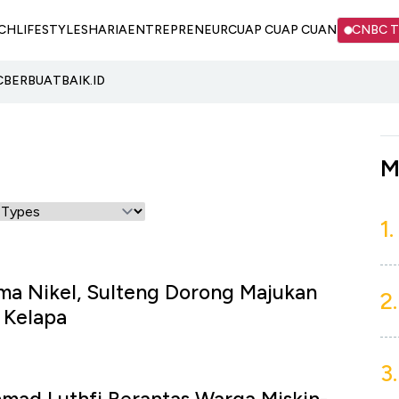
CH
LIFESTYLE
SHARIA
ENTREPRENEUR
CUAP CUAP CUAN
CNBC 
C
BERBUATBAIK.ID
M
1.
ma Nikel, Sulteng Dorong Majukan
2.
& Kelapa
3.