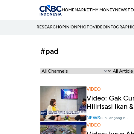
HOME
MARKET
MY MONEY
NEWS
TE
RESEARCH
OPINION
PHOTO
VIDEO
INFOGRAPHI
#pad
VIDEO
Video: Gak Cu
Hilirisasi Ikan 
NEWS
2 bulan yang lalu
VIDEO