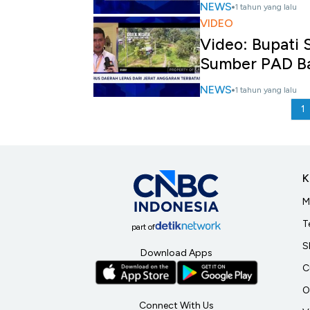
NEWS
1 tahun yang lalu
VIDEO
Video: Bupati 
Sumber PAD B
NEWS
1 tahun yang lalu
1
K
M
T
part of
S
Download Apps
C
O
Connect With Us