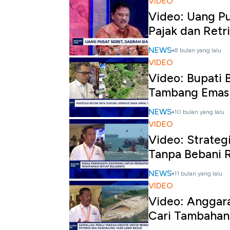
VIDEO
Video: Uang Pu
Pajak dan Retr
NEWS
8 bulan yang lalu
VIDEO
Video: Bupati
Tambang Emas
NEWS
10 bulan yang lalu
VIDEO
Video: Strateg
Tanpa Bebani 
NEWS
11 bulan yang lalu
VIDEO
Video: Anggara
Cari Tambaha