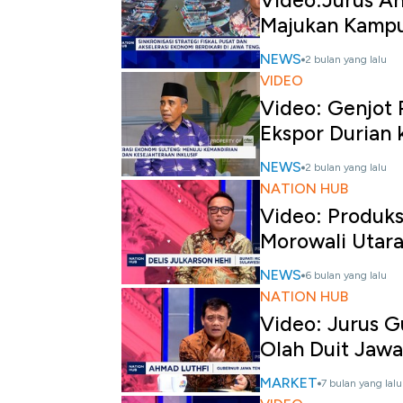
Video:Jurus Ah
Majukan Kamp
NEWS
2 bulan yang lalu
VIDEO
Video: Genjot
Ekspor Durian 
NEWS
2 bulan yang lalu
NATION HUB
Video: Produks
Morowali Utar
NEWS
6 bulan yang lalu
NATION HUB
Video: Jurus 
Olah Duit Jaw
MARKET
7 bulan yang lalu