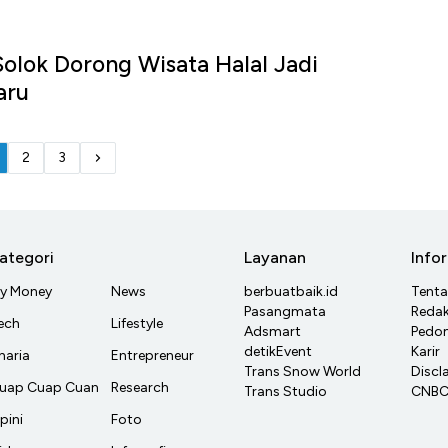
Solok Dorong Wisata Halal Jadi
aru
2
3
ategori
Layanan
Info
y Money
News
berbuatbaik.id
Tent
Pasangmata
Redak
ech
Lifestyle
Adsmart
Pedom
detikEvent
Karir
haria
Entrepreneur
Trans Snow World
Discl
uap Cuap Cuan
Research
Trans Studio
CNBC 
pini
Foto