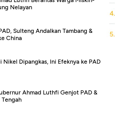
mad Luthfi Berantas Warga Miskin-
ung Nelayan
4.
 PAD, Sulteng Andalkan Tambang &
5.
ke China
i Nikel Dipangkas, Ini Efeknya ke PAD
a
Gubernur Ahmad Luthfi Genjot PAD &
a Tengah