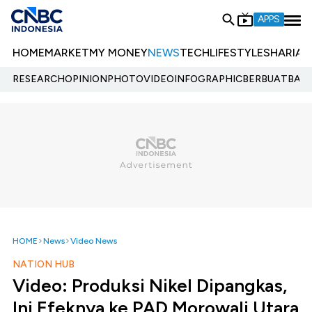
APPS
HOME
MARKET
MY MONEY
NEWS
TECH
LIFESTYLE
SHARIA
E
RESEARCH
OPINION
PHOTO
VIDEO
INFOGRAPHIC
BERBUATBAIK.
HOME
News
Video News
NATION HUB
Video: Produksi Nikel Dipangkas,
Ini Efeknya ke PAD Morowali Utara