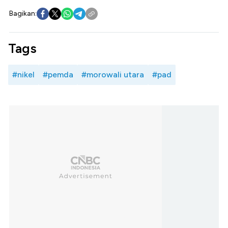
Bagikan:
Tags
#nikel
#pemda
#morowali utara
#pad