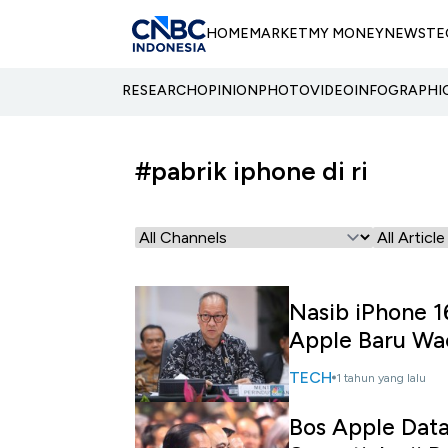
HOME
MARKET
MY MONEY
NEWS
TE
RESEARCH
OPINION
PHOTO
VIDEO
INFOGRAPHI
#pabrik iphone di ri
Nasib iPhone 1
Apple Baru Wa
TECH
1 tahun yang lalu
Bos Apple Data