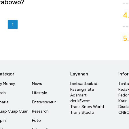
Prabowo?
4.
1
5.
ategori
Layanan
Info
y Money
News
berbuatbaik.id
Tent
Pasangmata
Redak
ech
Lifestyle
Adsmart
Pedom
detikEvent
Karir
haria
Entrepreneur
Trans Snow World
Discl
uap Cuap Cuan
Research
Trans Studio
CNBC 
pini
Foto