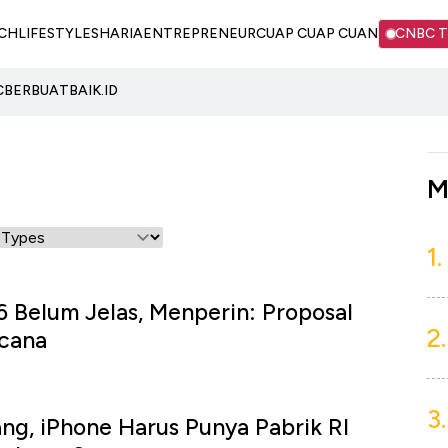
CH
LIFESTYLE
SHARIA
ENTREPRENEUR
CUAP CUAP CUAN
CNBC 
C
BERBUATBAIK.ID
M
1.
6 Belum Jelas, Menperin: Proposal
2.
cana
3.
ng, iPhone Harus Punya Pabrik RI