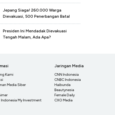
Jepang Siaga! 260.000 Warga
Dievakuasi, 500 Penerbangan Batal
Presiden Ini Mendadak Dievakuasi
Tengah Malam, Ada Apa?
rmasi
Jaringan Media
ang Kami
CNN Indonesia
si
CNBC Indonesia
an Media Siber
Haibunda
Beautynesia
aimer
Female Daily
Indonesia My Investment
CXO Media