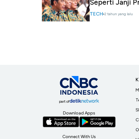
Seperti Janji 
TECH
2 tahun yang lalu
K
M
T
part of
S
Download Apps
C
O
Connect With Us