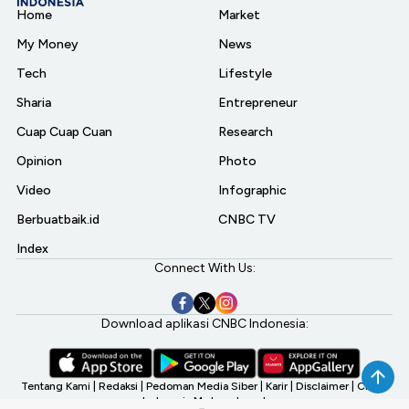
Home
Market
My Money
News
Tech
Lifestyle
Sharia
Entrepreneur
Cuap Cuap Cuan
Research
Opinion
Photo
Video
Infographic
Berbuatbaik.id
CNBC TV
Index
Connect With Us:
Download aplikasi CNBC Indonesia:
Tentang Kami
|
Redaksi
|
Pedoman Media Siber
|
Karir
|
Disclaimer
|
CNBC
Indonesia My Investment