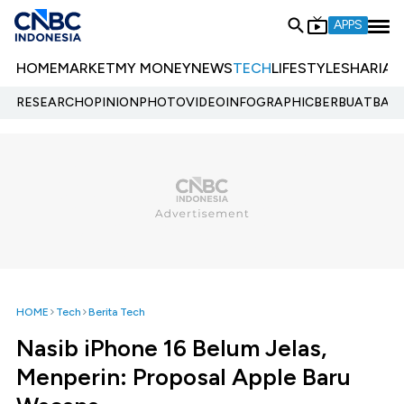
APPS
HOME
MARKET
MY MONEY
NEWS
TECH
LIFESTYLE
SHARIA
E
RESEARCH
OPINION
PHOTO
VIDEO
INFOGRAPHIC
BERBUATBAIK.
HOME
Tech
Berita Tech
Nasib iPhone 16 Belum Jelas,
Menperin: Proposal Apple Baru