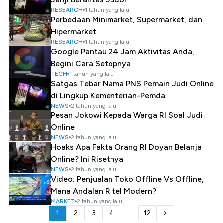
RESEARCH
1 tahun yang lalu
Perbedaan Minimarket, Supermarket, dan
Hipermarket
RESEARCH
1 tahun yang lalu
Google Pantau 24 Jam Aktivitas Anda,
Begini Cara Setopnya
TECH
1 tahun yang lalu
Satgas Tebar Nama PNS Pemain Judi Online
di Lingkup Kementerian-Pemda
NEWS
2 tahun yang lalu
Pesan Jokowi Kepada Warga RI Soal Judi
Online
NEWS
2 tahun yang lalu
Hoaks Apa Fakta Orang RI Doyan Belanja
Online? Ini Risetnya
NEWS
2 tahun yang lalu
Video: Penjualan Toko Offline Vs Offline,
Mana Andalan Ritel Modern?
MARKET
2 tahun yang lalu
1
2
3
4
...
12