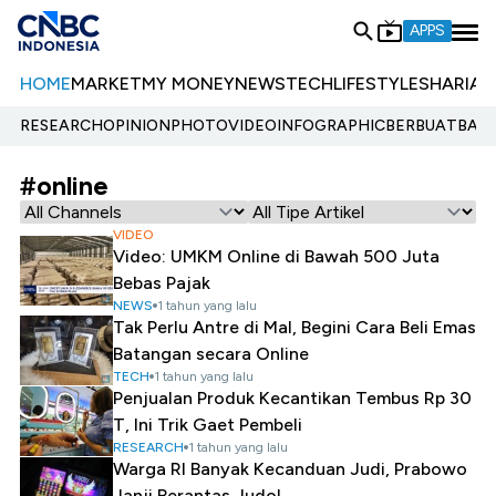
APPS
HOME
MARKET
MY MONEY
NEWS
TECH
LIFESTYLE
SHARIA
E
RESEARCH
OPINION
PHOTO
VIDEO
INFOGRAPHIC
BERBUATBAIK.
#online
VIDEO
Video: UMKM Online di Bawah 500 Juta
Bebas Pajak
NEWS
1 tahun yang lalu
Tak Perlu Antre di Mal, Begini Cara Beli Emas
Batangan secara Online
TECH
1 tahun yang lalu
Penjualan Produk Kecantikan Tembus Rp 30
T, Ini Trik Gaet Pembeli
RESEARCH
1 tahun yang lalu
Warga RI Banyak Kecanduan Judi, Prabowo
Janji Berantas Judol