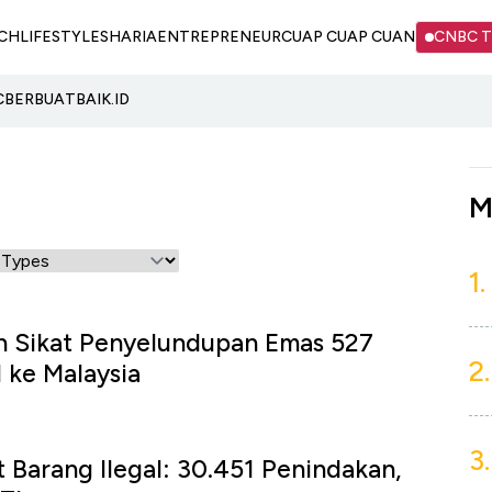
CH
LIFESTYLE
SHARIA
ENTREPRENEUR
CUAP CUAP CUAN
CNBC 
C
BERBUATBAIK.ID
M
1.
h Sikat Penyelundupan Emas 527
2.
 ke Malaysia
3.
t Barang Ilegal: 30.451 Penindakan,