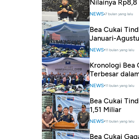
Nilainya Rp8,8 
NEWS
7 bulan yang lalu
Bea Cukai Tind
Januari-Agust
NEWS
11 bulan yang lalu
Kronologi Bea
Terbesar dalam
NEWS
11 bulan yang lalu
Bea Cukai Tin
1,51 Miliar
NEWS
11 bulan yang lalu
Bea Cukai Gag