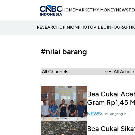
HOME
MARKET
MY MONEY
NEWS
TE
RESEARCH
OPINION
PHOTO
VIDEO
INFOGRAPHI
#nilai barang
Bea Cukai Ace
Gram Rp1,45 M
NEWS
2 bulan yang lalu
Bea Cukai Sika