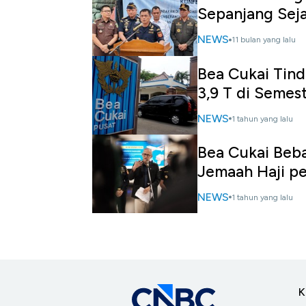
Sepanjang Sej
NEWS
11 bulan yang lalu
Bea Cukai Tind
3,9 T di Semest
NEWS
1 tahun yang lalu
Bea Cukai Beb
Jemaah Haji pe
NEWS
1 tahun yang lalu
K