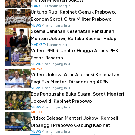
MARKET
1 tahun yang lalu
Untung Rugi Kabinet Gemuk Prabowo,
Ekonom Sorot Citra Militer Prabowo
NEWS
1 tahun yang lalu
Skema Jaminan Kesehatan Pensiunan
Menteri Jokowi, Berlaku Seumur Hidup
MARKET
1 tahun yang lalu
Video: PMI RI Jeblok Hingga Airbus PHK
Besar-Besaran
NEWS
1 tahun yang lalu
VIDEO
Video: Jokowi Atur Asuransi Kesehatan
Bagi Eks Menteri Ditanggung APBN
NEWS
1 tahun yang lalu
Bos Pengusaha Buka Suara, Sorot Menteri
Jokowi di Kabinet Prabowo
NEWS
1 tahun yang lalu
VIDEO
Video: Belasan Menteri Jokowi Kembali
Dipanggil Prabowo Gabung Kabinet
NEWS
1 tahun yang lalu