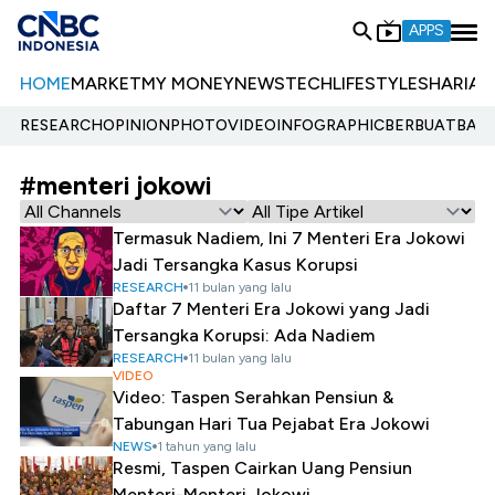
APPS
HOME
MARKET
MY MONEY
NEWS
TECH
LIFESTYLE
SHARIA
E
RESEARCH
OPINION
PHOTO
VIDEO
INFOGRAPHIC
BERBUATBAIK.
#menteri jokowi
Termasuk Nadiem, Ini 7 Menteri Era Jokowi
Jadi Tersangka Kasus Korupsi
RESEARCH
11 bulan yang lalu
Daftar 7 Menteri Era Jokowi yang Jadi
Tersangka Korupsi: Ada Nadiem
RESEARCH
11 bulan yang lalu
VIDEO
Video: Taspen Serahkan Pensiun &
Tabungan Hari Tua Pejabat Era Jokowi
NEWS
1 tahun yang lalu
Resmi, Taspen Cairkan Uang Pensiun
Menteri-Menteri Jokowi