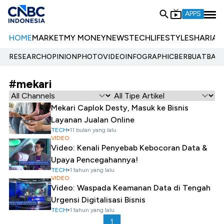
APPS
HOME
MARKET
MY MONEY
NEWS
TECH
LIFESTYLE
SHARIA
E
RESEARCH
OPINION
PHOTO
VIDEO
INFOGRAPHIC
BERBUATBAIK.
#mekari
Mekari Caplok Desty, Masuk ke Bisnis
Layanan Jualan Online
TECH
11 bulan yang lalu
VIDEO
Video: Kenali Penyebab Kebocoran Data &
Upaya Pencegahannya!
TECH
1 tahun yang lalu
VIDEO
Video: Waspada Keamanan Data di Tengah
Urgensi Digitalisasi Bisnis
TECH
1 tahun yang lalu
1