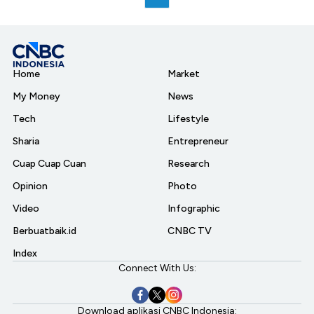
Home
Market
My Money
News
Tech
Lifestyle
Sharia
Entrepreneur
Cuap Cuap Cuan
Research
Opinion
Photo
Video
Infographic
Berbuatbaik.id
CNBC TV
Index
Connect With Us:
Download aplikasi CNBC Indonesia: