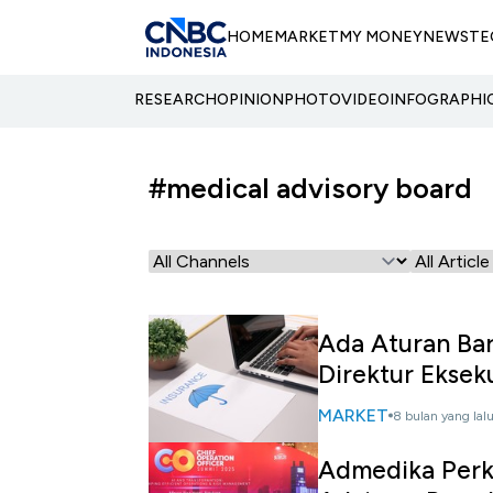
HOME
MARKET
MY MONEY
NEWS
TE
RESEARCH
OPINION
PHOTO
VIDEO
INFOGRAPHI
#medical advisory board
Ada Aturan Bar
Direktur Ekseku
MARKET
8 bulan yang lal
Admedika Perku