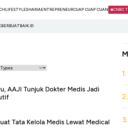
CH
LIFESTYLE
SHARIA
ENTREPRENEUR
CUAP CUAP CUAN
CNBC 
C
BERBUATBAIK.ID
M
1.
u, AAJI Tunjuk Dokter Medis Jadi
2.
tif
u
3.
at Tata Kelola Medis Lewat Medical