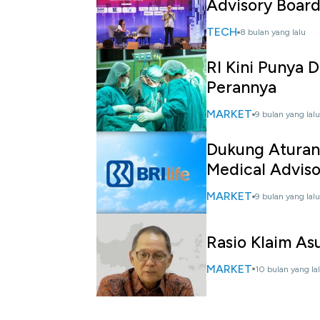
Advisory Boar
TECH
8 bulan yang lalu
RI Kini Punya 
Perannya
MARKET
9 bulan yang lalu
Dukung Aturan 
Medical Adviso
MARKET
9 bulan yang lalu
Rasio Klaim As
MARKET
10 bulan yang la