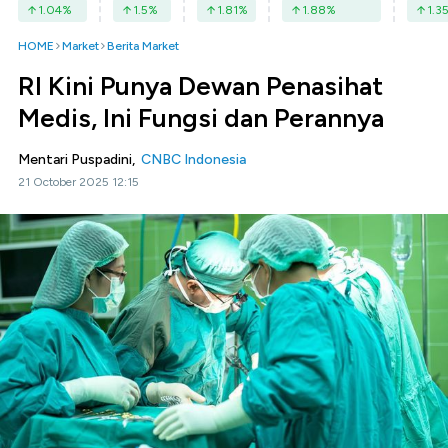
1.04
%
1.5
%
1.81
%
1.88
%
1.3
HOME
Market
Berita Market
RI Kini Punya Dewan Penasihat
Medis, Ini Fungsi dan Perannya
Mentari Puspadini,
CNBC Indonesia
21 October 2025 12:15