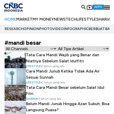
APPS
HOME
MARKET
MY MONEY
NEWS
TECH
LIFESTYLE
SHARIA
E
RESEARCH
OPINION
PHOTO
VIDEO
INFOGRAPHIC
BERBUATBAIK.
#mandi besar
Tata Cara Mandi Wajib yang Benar dan
Niatnya Sebelum Salat Idulfitri
LIFESTYLE
1 tahun yang lalu
Cara Mandi Junub Ketika Tidak Ada Air
Sesuai Sunnah
LIFESTYLE
2 tahun yang lalu
Tata Cara Mandi Besar sebelum Salat Idul
Fitri
SHARIA
3 tahun yang lalu
Belum Mandi Junub Hingga Azan Subuh, Bisa
Langsung Puasa?