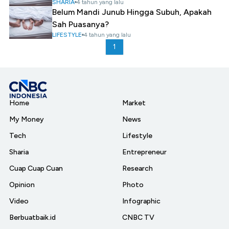
SHARIA
4 tahun yang lalu
Belum Mandi Junub Hingga Subuh, Apakah
Sah Puasanya?
LIFESTYLE
4 tahun yang lalu
1
Home
Market
My Money
News
Tech
Lifestyle
Sharia
Entrepreneur
Cuap Cuap Cuan
Research
Opinion
Photo
Video
Infographic
Berbuatbaik.id
CNBC TV