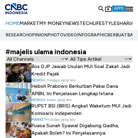
APPS
HOME
MARKET
MY MONEY
NEWS
TECH
LIFESTYLE
SHARIA
E
RESEARCH
OPINION
PHOTO
VIDEO
INFOGRAPHIC
BERBUATBAIK.
#majelis ulama indonesia
Bos DJP Jawab Usulan MUI Soal Zakat Jadi
Kredit Pajak
NEWS
2 minggu yang lalu
Heboh Prabowo Berkurban Pakai Dana
APBN, Ini Penjelasan Lengkap Istana
NEWS
2 bulan yang lalu
RUPST BSI (BRIS) Angkat Waketum MUI Jadi
Komisaris Independen
MARKET
3 bulan yang lalu
Puasa Sunah Syawal Digabung Qadha,
Apakah Boleh? Ini Penjelasannya