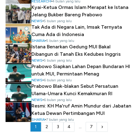
RESEARCH
4 bulan yang lalu
Kyai-Ketua Ormas Islam Merapat ke Istana
Jelang Bukber Bareng Prabowo
NEWS
5 bulan yang lalu
Tak Ada di Negara Lain, Imsak Ternyata
Cuma Ada di Indonesia
SHARIA
5 bulan yang lalu
Istana Benarkan Gedung MUI Bakal
Dibangun di Tanah Eks Kedubes Inggris
NEWS
5 bulan yang lalu
Prabowo Siapkan Lahan Depan Bundaran HI
untuk MUI, Permintaan Menag
NEWS
6 bulan yang lalu
Prabowo Blak-blakan Sebut Persatuan
Ulama-Umara Kunci Kemakmuran RI
NEWS
6 bulan yang lalu
Resmi: KH Ma'ruf Amin Mundur dari Jabatan
Ketua Dewan Pertimbangan MUI
SHARIA
7 bulan yang lalu
1
2
3
4
...
7