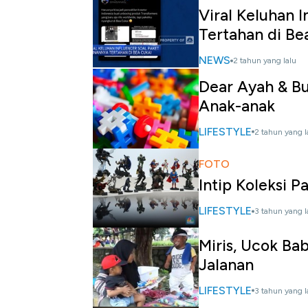
Viral Keluhan 
Tertahan di Be
NEWS
2 tahun yang lalu
Dear Ayah & Bu
Anak-anak
LIFESTYLE
2 tahun yang l
FOTO
Intip Koleksi P
LIFESTYLE
3 tahun yang l
Miris, Ucok Ba
Jalanan
LIFESTYLE
3 tahun yang l