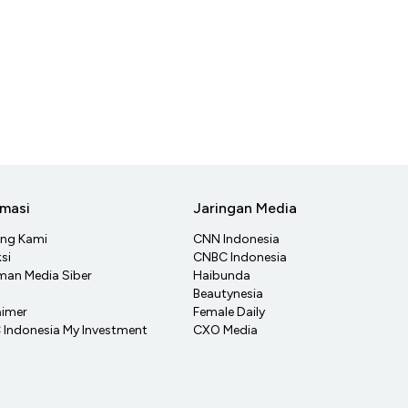
rmasi
Jaringan Media
ang Kami
CNN Indonesia
si
CNBC Indonesia
an Media Siber
Haibunda
Beautynesia
aimer
Female Daily
Indonesia My Investment
CXO Media