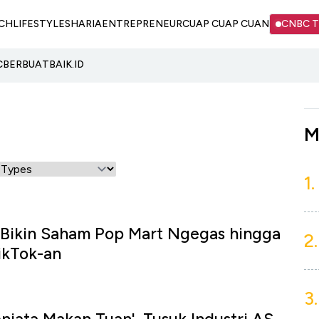
CH
LIFESTYLE
SHARIA
ENTREPRENEUR
CUAP CUAP CUAN
CNBC 
C
BERBUATBAIK.ID
M
1.
 Bikin Saham Pop Mart Ngegas hingga
2.
ikTok-an
3.