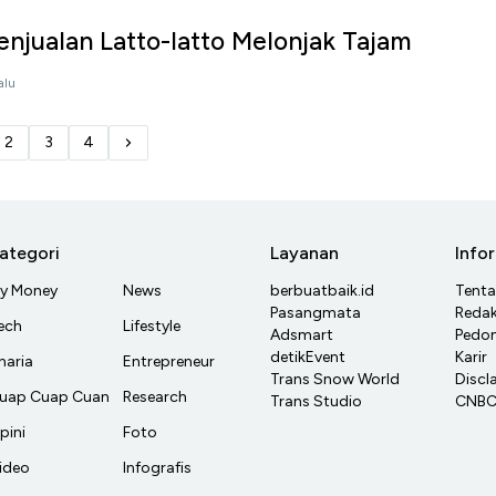
enjualan Latto-latto Melonjak Tajam
alu
2
3
4
ategori
Layanan
Info
y Money
News
berbuatbaik.id
Tent
Pasangmata
Redak
ech
Lifestyle
Adsmart
Pedom
detikEvent
Karir
haria
Entrepreneur
Trans Snow World
Discl
uap Cuap Cuan
Research
Trans Studio
CNBC 
pini
Foto
ideo
Infografis