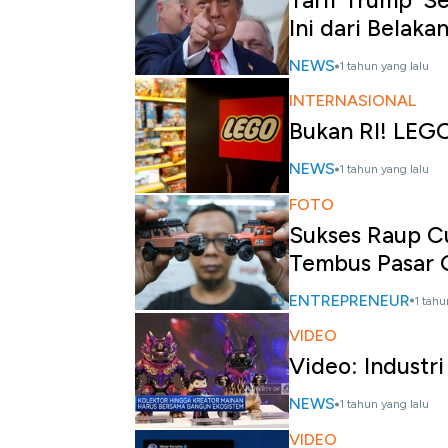
Tarif Trump 'S
Ini dari Belaka
NEWS
1 tahun yang lalu
INTERNASIONAL
Bukan RI! LEGO
NEWS
1 tahun yang lalu
FOTO
Sukses Raup Cu
Tembus Pasar 
ENTREPRENEUR
1 tahu
VIDEO
Video: Indust
NEWS
1 tahun yang lalu
VIDEO