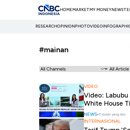
HOME
MARKET
MY MONEY
NEWS
TE
RESEARCH
OPINION
PHOTO
VIDEO
INFOGRAPHI
#mainan
VIDEO
Video: Labubu
White House T
NEWS
11 bulan yang lalu
INTERNASIONAL