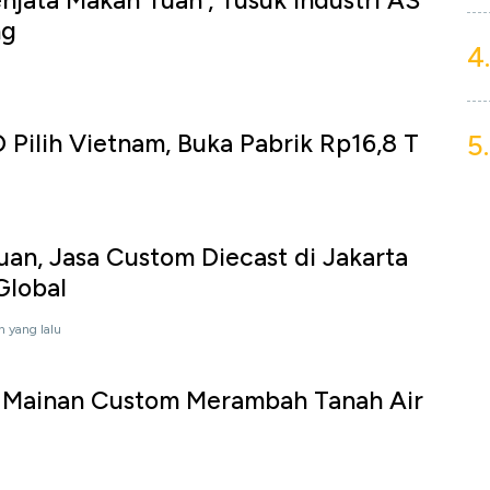
enjata Makan Tuan', Tusuk Industri AS
ng
4.
5.
 Pilih Vietnam, Buka Pabrik Rp16,8 T
an, Jasa Custom Diecast di Jakarta
Global
n yang lalu
ri Mainan Custom Merambah Tanah Air