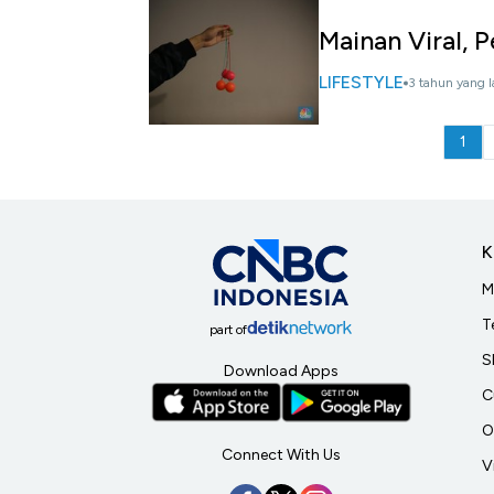
Mainan Viral, P
LIFESTYLE
3 tahun yang l
1
K
M
T
part of
S
Download Apps
C
O
Connect With Us
V