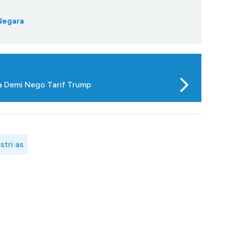
 Negara
 Demi Nego Tarif Trump
stri as