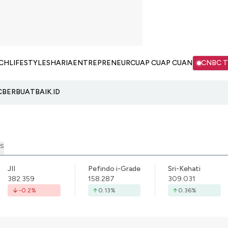
CH
LIFESTYLE
SHARIA
ENTREPRENEUR
CUAP CUAP CUAN
CNBC 
C
BERBUATBAIK.ID
S
JII
Pefindo i-Grade
Sri-Kehati
382.359
158.287
309.031
-0.2
%
0.13
%
0.36
%