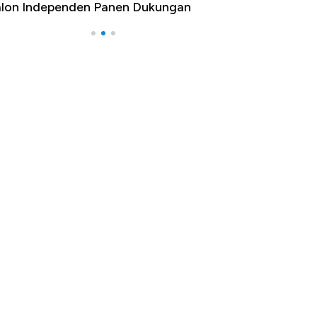
lon Independen Panen Dukungan
yang Bikin Dunia