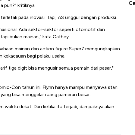
Jam, ke Level Tertinggi 50 Hari!
Ca
a pun?" kritiknya.
rletak pada inovasi. Tapi, AS unggul dengan produksi.
asional. Ada sektor-sektor seperti otomotif dan
 tapi bukan mainan," kata Cathey.
rusahaan mainan dan action figure Super7 mengungkapkan
n kekacauan bagi pelaku usaha.
arif tiga digit bisa mengusir semua pemain dari pasar,"
Comic-Con tahun ini. Flynn hanya mampu menyewa stan
a yang bisa menggelar ruang pameran besar.
waktu dekat. Dan ketika itu terjadi, dampaknya akan