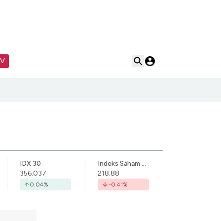
TV
IDX 30
Indeks Saham Syariah Indonesia
356.037
218.88
0.04
%
-0.41
%