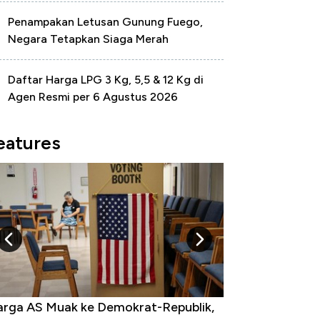
Penampakan Letusan Gunung Fuego,
Negara Tetapkan Siaga Merah
Daftar Harga LPG 3 Kg, 5,5 & 12 Kg di
Agen Resmi per 6 Agustus 2026
eatures
rga AS Muak ke Demokrat-Republik,
Tak Perlu Bom Nu