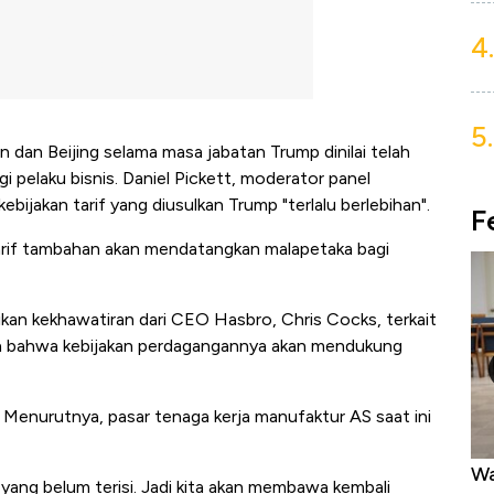
4.
5.
an Beijing selama masa jabatan Trump dinilai telah
i pelaku bisnis.
Daniel Pickett, moderator panel
ebijakan tarif yang diusulkan Trump "terlalu berlebihan".
F
Tarif tambahan akan mendatangkan malapetaka bagi
an kekhawatiran dari CEO Hasbro, Chris Cocks, terkait
kuh bahwa kebijakan perdagangannya akan mendukung
enurutnya, pasar tenaga kerja manufaktur AS saat ini
Harga Emas Mengamuk 4% dalam 24
Wa
yang belum terisi. Jadi kita akan membawa kembali