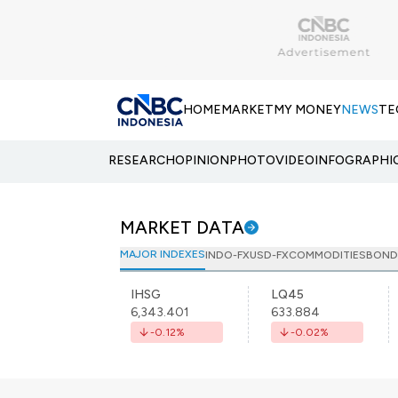
HOME
MARKET
MY MONEY
NEWS
TE
RESEARCH
OPINION
PHOTO
VIDEO
INFOGRAPHI
MARKET DATA
MAJOR INDEXES
INDO-FX
USD-FX
COMMODITIES
BOND
IHSG
LQ45
6,343.401
633.884
-0.12
%
-0.02
%