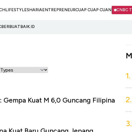
CH
LIFESTYLE
SHARIA
ENTREPRENEUR
CUAP CUAP CUAN
CNBC 
C
BERBUATBAIK.ID
M
1.
2.
: Gempa Kuat M 6,0 Guncang Filipina
3.
pa Kuat Baru Guncang Jepang,