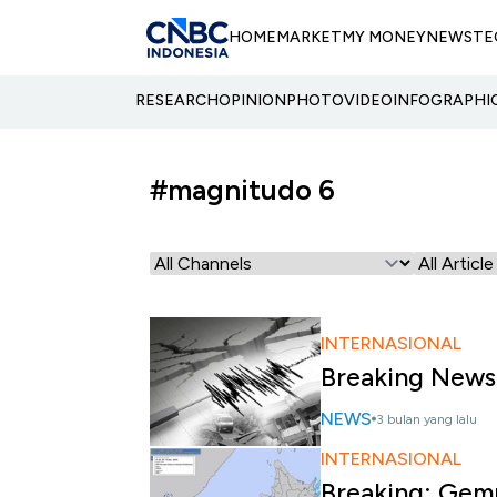
HOME
MARKET
MY MONEY
NEWS
TE
RESEARCH
OPINION
PHOTO
VIDEO
INFOGRAPHI
#magnitudo 6
INTERNASIONAL
Breaking News
NEWS
3 bulan yang lalu
INTERNASIONAL
Breaking: Gem