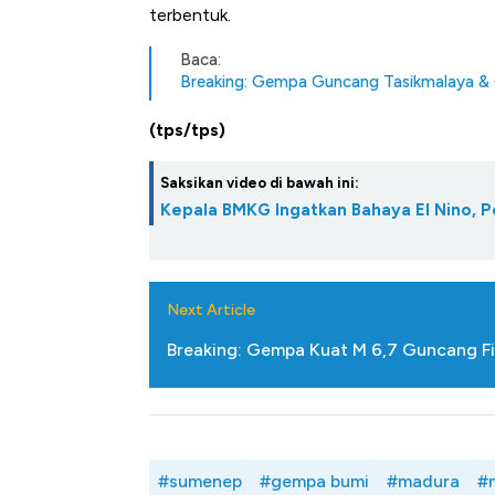
terbentuk.
Baca:
Breaking: Gempa Guncang Tasikmalaya &
(tps/tps)
Saksikan video di bawah ini:
Kepala BMKG Ingatkan Bahaya El Nino, Pe
Next Article
Breaking: Gempa Kuat M 6,7 Guncang Fil
Bangkit dari Kubur! Bisnis Fur
#sumenep
#gempa bumi
#madura
#