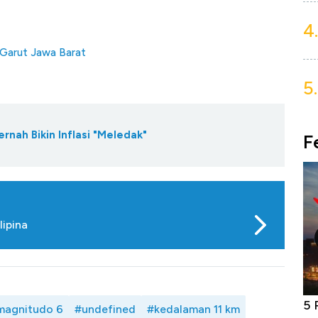
4.
 Garut Jawa Barat
5.
rnah Bikin Inflasi "Meledak"
F
ipina
niture &
Industri Susu Jadi Bintang Baru Ekonomi
5 
magnitudo 6
#undefined
#kedalaman 11 km