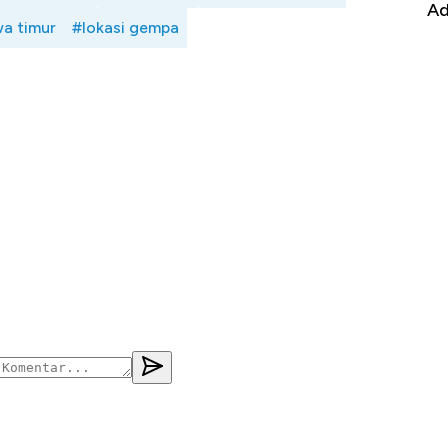
it
RI
Ad
a timur
#lokasi gempa