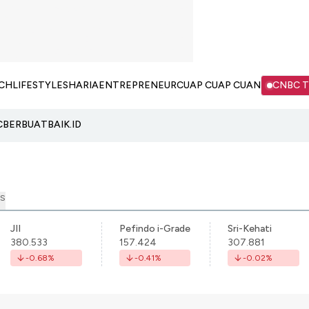
CH
LIFESTYLE
SHARIA
ENTREPRENEUR
CUAP CUAP CUAN
CNBC 
C
BERBUATBAIK.ID
S
JII
Pefindo i-Grade
Sri-Kehati
380.533
157.424
307.881
-0.68
%
-0.41
%
-0.02
%