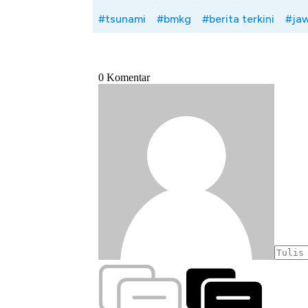
Alas Kaki Tumbuh Double Dig
#tsunami
#bmkg
#berita terkini
#jaw