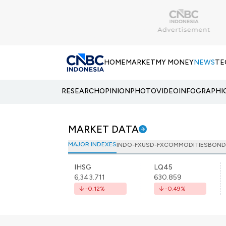
HOME
MARKET
MY MONEY
NEWS
TE
RESEARCH
OPINION
PHOTO
VIDEO
INFOGRAPHI
MARKET DATA
MAJOR INDEXES
INDO-FX
USD-FX
COMMODITIES
BOND
IHSG
LQ45
6,343.711
630.859
-0.12
%
-0.49
%