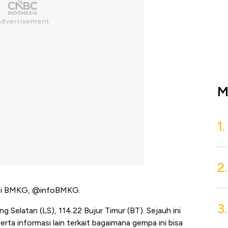
M
1.
2.
esmi BMKG, @infoBMKG.
3.
g Selatan (LS), 114.22 Bujur Timur (BT). Sejauh ini
erta informasi lain terkait bagaimana gempa ini bisa