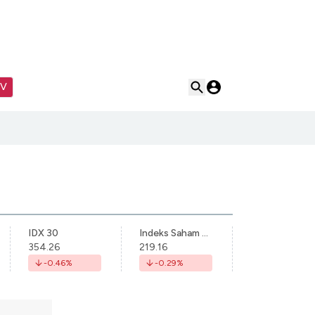
TV
IDX 30
Indeks Saham Syariah Indonesia
354.26
219.16
-0.46
%
-0.29
%